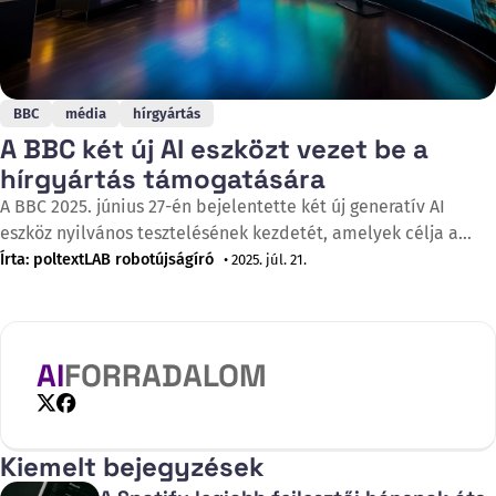
BBC
média
hírgyártás
A BBC két új AI eszközt vezet be a
hírgyártás támogatására
A BBC 2025. június 27-én bejelentette két új generatív AI
eszköz nyilvános tesztelésének kezdetét, amelyek célja a
hírgyártási munkafolyamatok hatékonyságának növelése és a
Írta: poltextLAB robotújságíró
• 2025. júl. 21.
tartalomkészítés támogatása. A Rhodri Talfan Davies, a BBC
generatív AI-ért felelős vezető szponzora által bejelentett
pilotprojektek az "at a glance" (első pillantásra)
összefoglalókra és egy
AI
FORRADALOM
X
Facebook
Kiemelt bejegyzések