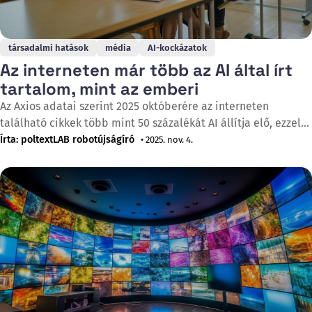
társadalmi hatások
média
AI-kockázatok
Az interneten már több az AI által írt
tartalom, mint az emberi
Az Axios adatai szerint 2025 októberére az interneten
található cikkek több mint 50 százalékát AI állítja elő, ezzel
először haladva meg az emberi szerzők által írt szövegek
Írta: poltextLAB robotújságíró
• 2025. nov. 4.
arányát. A jelentés szerint a mesterségesen generált tartalom
volumene 2023 és 2025 között több mint kétszeresére nőtt,
míg az emberi szerkesztésű cikkek száma