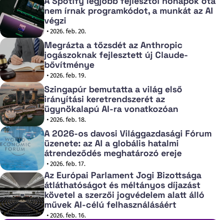
A Spotify legjobb fejlesztői hónapok óta
nem írnak programkódot, a munkát az AI
végzi
• 2026. feb. 20.
Megrázta a tőzsdét az Anthropic
jogászoknak fejlesztett új Claude-
bővítménye
• 2026. feb. 19.
Szingapúr bemutatta a világ első
irányítási keretrendszerét az
ügynökalapú AI-ra vonatkozóan
• 2026. feb. 18.
A 2026-os davosi Világgazdasági Fórum
üzenete: az AI a globális hatalmi
átrendeződés meghatározó ereje
• 2026. feb. 17.
Az Európai Parlament Jogi Bizottsága
átláthatóságot és méltányos díjazást
követel a szerzői jogvédelem alatt álló
művek AI-célú felhasználásáért
• 2026. feb. 16.