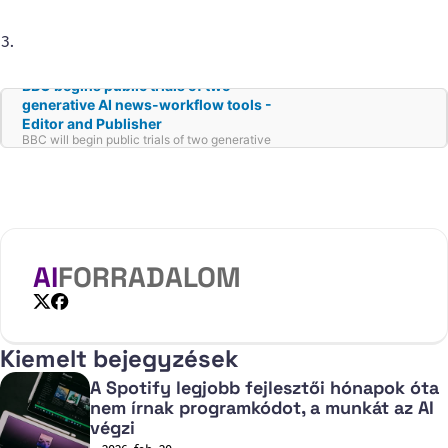
news-production workflow. The pilots,
announced June 27 by Rhodri Talfan Davies,
BBC’s executive sponsor for generative AI, will
focus on “at a glance” summaries and a style-
assist formatting tool.
BBC begins public trials of two
generative AI news-workflow tools -
Editor and Publisher
BBC will begin public trials of two generative
AI tools designed to support its news-
production workflow.
AI
FORRADALOM
X
Facebook
Kiemelt bejegyzések
A Spotify legjobb fejlesztői hónapok óta
nem írnak programkódot, a munkát az AI
végzi