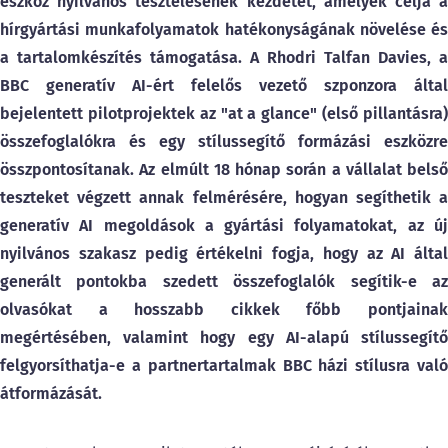
eszköz nyilvános tesztelésének kezdetét, amelyek célja a
hírgyártási munkafolyamatok hatékonyságának növelése és
a tartalomkészítés támogatása. A Rhodri Talfan Davies, a
BBC generatív AI-ért felelős vezető szponzora által
bejelentett pilotprojektek az "at a glance" (első pillantásra)
összefoglalókra és egy stílussegítő formázási eszközre
összpontosítanak. Az elmúlt 18 hónap során a vállalat belső
teszteket végzett annak felmérésére, hogyan segíthetik a
generatív AI megoldások a gyártási folyamatokat, az új
nyilvános szakasz pedig értékelni fogja, hogy az AI által
generált pontokba szedett összefoglalók segítik-e az
olvasókat a hosszabb cikkek főbb pontjainak
megértésében, valamint hogy egy AI-alapú stílussegítő
felgyorsíthatja-e a partnertartalmak BBC házi stílusra való
átformázását.