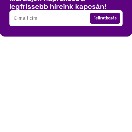
legfrissebb híreink kapcsán!
Email
Feliratkozás