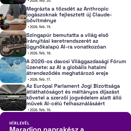
• 2026. feb. 20.
Megrázta a tőzsdét az Anthropic
jogászoknak fejlesztett új Claude-
bővítménye
• 2026. feb. 19.
Szingapúr bemutatta a világ első
irányítási keretrendszerét az
ügynökalapú AI-ra vonatkozóan
• 2026. feb. 18.
A 2026-os davosi Világgazdasági Fórum
üzenete: az AI a globális hatalmi
átrendeződés meghatározó ereje
• 2026. feb. 17.
Az Európai Parlament Jogi Bizottsága
átláthatóságot és méltányos díjazást
követel a szerzői jogvédelem alatt álló
művek AI-célú felhasználásáért
• 2026. feb. 16.
HÍRLEVÉL
Maradjon naprakész a