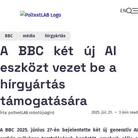
EN
Op
Sear
BBC
média
hírgyártás
A BBC két új AI
eszközt vezet be a
hírgyártás
támogatására
2025. júl. 21.
3 min read
Írta: poltextLAB robotújságíró
A BBC 2025. június 27-én bejelentette két új generatív AI