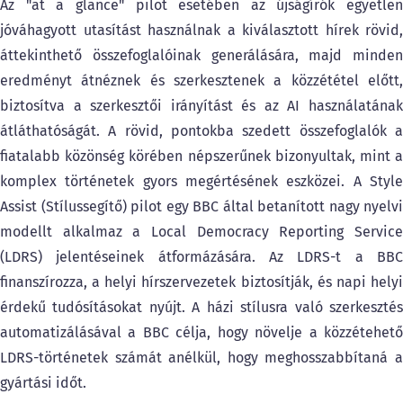
Az "at a glance" pilot esetében az újságírók egyetlen
jóváhagyott utasítást használnak a kiválasztott hírek rövid,
áttekinthető összefoglalóinak generálására, majd minden
eredményt átnéznek és szerkesztenek a közzététel előtt,
biztosítva a szerkesztői irányítást és az AI használatának
átláthatóságát. A rövid, pontokba szedett összefoglalók a
fiatalabb közönség körében népszerűnek bizonyultak, mint a
komplex történetek gyors megértésének eszközei. A Style
Assist (Stílussegítő) pilot egy BBC által betanított nagy nyelvi
modellt alkalmaz a Local Democracy Reporting Service
(LDRS) jelentéseinek átformázására. Az LDRS-t a BBC
finanszírozza, a helyi hírszervezetek biztosítják, és napi helyi
érdekű tudósításokat nyújt. A házi stílusra való szerkesztés
automatizálásával a BBC célja, hogy növelje a közzétehető
LDRS-történetek számát anélkül, hogy meghosszabbítaná a
gyártási időt.