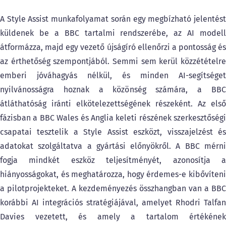
A Style Assist munkafolyamat során egy megbízható jelentést
küldenek be a BBC tartalmi rendszerébe, az AI modell
átformázza, majd egy vezető újságíró ellenőrzi a pontosság és
az érthetőség szempontjából. Semmi sem kerül közzétételre
emberi jóváhagyás nélkül, és minden AI-segítséget
nyilvánosságra hoznak a közönség számára, a BBC
átláthatóság iránti elkötelezettségének részeként. Az első
fázisban a BBC Wales és Anglia keleti részének szerkesztőségi
csapatai tesztelik a Style Assist eszközt, visszajelzést és
adatokat szolgáltatva a gyártási előnyökről. A BBC mérni
fogja mindkét eszköz teljesítményét, azonosítja a
hiányosságokat, és meghatározza, hogy érdemes-e kibővíteni
a pilotprojekteket. A kezdeményezés összhangban van a BBC
korábbi AI integrációs stratégiájával, amelyet Rhodri Talfan
Davies vezetett, és amely a tartalom értékének