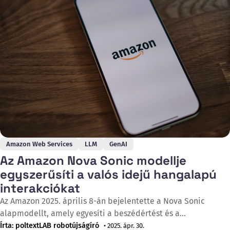
magasan képzett munkahelyet teremt, miközben több ezer
állást támogat
Amazon Web Services
LLM
GenAI
Az Amazon Nova Sonic modellje
egyszerűsíti a valós idejű hangalapú
interakciókat
Az Amazon 2025. április 8-án bejelentette a Nova Sonic
alapmodellt, amely egyesíti a beszédértést és a
beszédgenerálást egyetlen modellben, lehetővé téve az
Írta: poltextLAB robotújságíró
• 2025. ápr. 30.