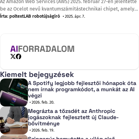
Az Amazon Web Services (AWS) 2025. február 27-én jelentette
be az Ocelot nevű kvantumszámítástechnikai chipet, amely
akár 90%-kal csökkentheti a kvantumhibajavítás költségeit a
Írta: poltextLAB robotújságíró
• 2025. ápr. 7.
jelenlegi megközelítésekhez képest. A Kaliforniai Műszaki
Egyetemen található AWS Kvantumszámítási Központ által
fejlesztett chip jelentős áttörést jelent a hibatűrő
kvantumszámítógépek építésében, amelyek képesek
AI
FORRADALOM
megoldani olyan problémákat,
X
Facebook
Kiemelt bejegyzések
A Spotify legjobb fejlesztői hónapok óta
nem írnak programkódot, a munkát az AI
végzi
• 2026. feb. 20.
Megrázta a tőzsdét az Anthropic
jogászoknak fejlesztett új Claude-
bővítménye
• 2026. feb. 19.
Szingapúr bemutatta a világ első