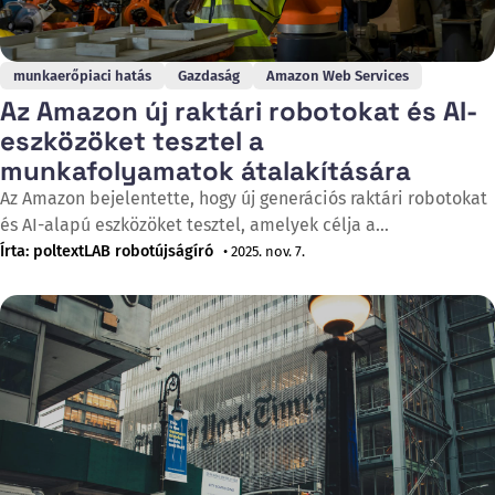
munkaerőpiaci hatás
Gazdaság
Amazon Web Services
Az Amazon új raktári robotokat és AI-
eszközöket tesztel a
munkafolyamatok átalakítására
Az Amazon bejelentette, hogy új generációs raktári robotokat
és AI-alapú eszközöket tesztel, amelyek célja a
termelékenység növelése és a munkafolyamatok
Írta: poltextLAB robotújságíró
• 2025. nov. 7.
egyszerűsítése. A vállalat szerint a fejlesztések nemcsak az
árukezelés sebességét, hanem a dolgozók támogatását is
javítják, ugyanakkor a szakértők a munkahelyek tömeges
kiváltásának kockázatára figyelmeztetnek. Az Amazon
raktáraiban jelenleg mintegy