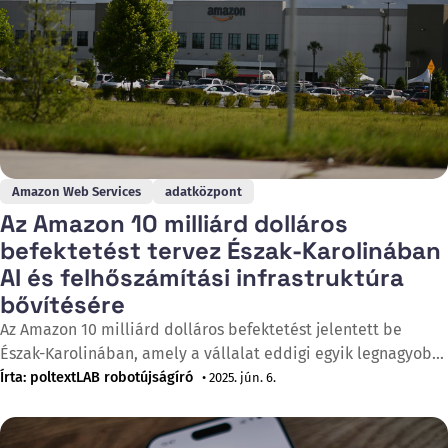
Amazon Web Services
adatközpont
Az Amazon 10 milliárd dolláros
befektetést tervez Észak-Karolinában
AI és felhőszámítási infrastruktúra
bővítésére
Az Amazon 10 milliárd dolláros befektetést jelentett be
Észak-Karolinában, amely a vállalat eddigi egyik legnagyobb
beruházása az államban, és célja a mesterséges intelligencia
Írta: poltextLAB robotújságíró
• 2025. jún. 6.
és felhőszámítási kapacitás bővítése. A bejelentésre 2025.
június 4-én került sor, és a terv szerint legalább 500 új,