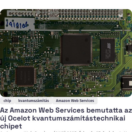
emberibb hangalapú beszélgetéseket a mesterséges
intelligencia alkalmazásokban. Ez az új technológia nemcsak
azt érti meg, amit mondunk, hanem azt is, hogy hogyan
mondjuk – beleértve a hanglejtést, a stílust
chip
kvantumszámítás
Amazon Web Services
Az Amazon Web Services bemutatta az
új Ocelot kvantumszámítástechnikai
chipet