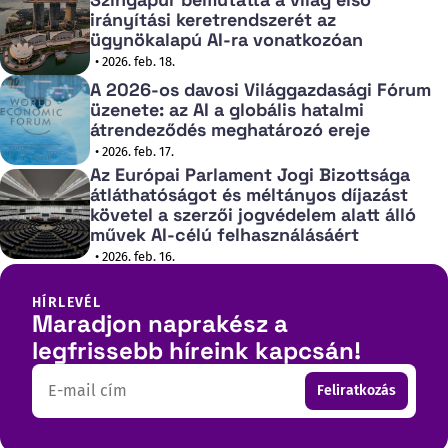
irányítási keretrendszerét az
ügynökalapú AI-ra vonatkozóan
• 2026. feb. 18.
A 2026-os davosi Világgazdasági Fórum
üzenete: az AI a globális hatalmi
átrendeződés meghatározó ereje
• 2026. feb. 17.
Az Európai Parlament Jogi Bizottsága
átláthatóságot és méltányos díjazást
követel a szerzői jogvédelem alatt álló
művek AI-célú felhasználásáért
• 2026. feb. 16.
HÍRLEVÉL
Maradjon naprakész a
legfrissebb híreink kapcsán!
Email
Feliratkozás