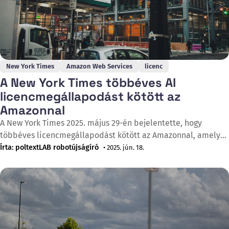
New York Times
Amazon Web Services
licenc
A New York Times többéves AI
licencmegállapodást kötött az
Amazonnal
A New York Times 2025. május 29-én bejelentette, hogy
többéves licencmegállapodást kötött az Amazonnal, amely
lehetővé teszi az Amazon számára, hogy a kiadó híreit, NYT
Írta: poltextLAB robotújságíró
• 2025. jún. 18.
Cooking és The Athletic tartalmait felhasználja AI
platformjain és szolgáltatásaiban, köztük az Alexa
asszisztensben. A megállapodás értelmében az Amazon valós
idejű kivonatokat és összefoglalókat jeleníthet