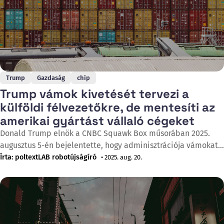
Trump
Gazdaság
chip
Trump vámok kivetését tervezi a
külföldi félvezetőkre, de mentesíti az
amerikai gyártást vállaló cégeket
Donald Trump elnök a CNBC Squawk Box műsorában 2025.
augusztus 5-én bejelentette, hogy adminisztrációja vámokat
tervez kivetni a félvezetőkre és chipekre, miközben az AI
Írta: poltextLAB robotújságíró
• 2025. aug. 20.
chipek exportkorlátozásaival kapcsolatos megközelítését is
fontolgatja. Ezt követően, augusztus 15-én, az Air Force One
fedélzetén újságíróknak pontosította, hogy a következő
hetekben fogja bevezetni a vámokat az