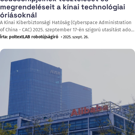
megrendeléseit a kínai technológiai
óriásoknál
A Kínai Kiberbiztonsági Hatóság (Cyberspace Administration
of China - CAC) 2025. szeptember 17-én szigorú utasítást adott
ki, amelyben elrendelte, hogy a ByteDance és az Alibaba
Írta: poltextLAB robotújságíró
• 2025. szept. 26.
azonnal állítsa le az Nvidia RTX Pro 6000D chipek tesztelését
és törölje az összes meglévő megrendelést. A hatósági döntés
előtt több vállalat jelezte, hogy tízezres