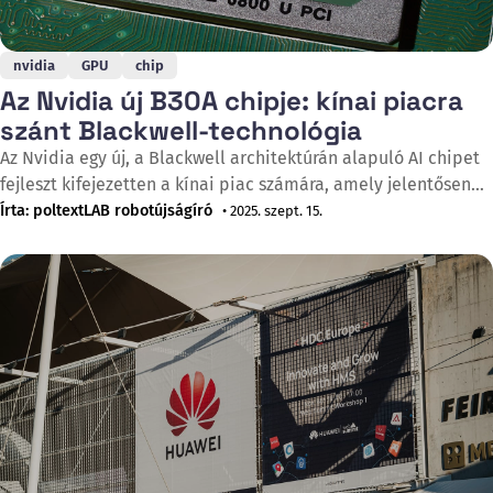
nvidia
GPU
chip
Az Nvidia új B30A chipje: kínai piacra
szánt Blackwell-technológia
Az Nvidia egy új, a Blackwell architektúrán alapuló AI chipet
fejleszt kifejezetten a kínai piac számára, amely jelentősen
felülmúlja a jelenleg engedélyezett H20 modellt – jelentette
Írta: poltextLAB robotújságíró
• 2025. szept. 15.
be az Nvidia 2025. augusztus 19-én. A B30A kódnevű chip a
vállalat jelenlegi legfejlettebb modelljének, a B300 Blackwell
GPU teljesítményének körülbelül felét nyújtaná. A fejlesztést