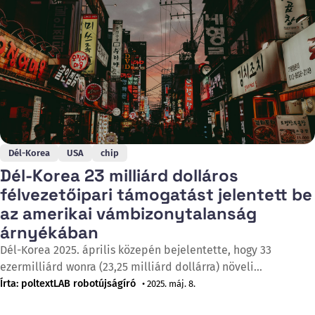
Dél-Korea
USA
chip
Dél-Korea 23 milliárd dolláros
félvezetőipari támogatást jelentett be
az amerikai vámbizonytalanság
árnyékában
Dél-Korea 2025. április közepén bejelentette, hogy 33
ezermilliárd wonra (23,25 milliárd dollárra) növeli
félvezetőipari támogatási csomagját, ami 7 ezermilliárd
Írta: poltextLAB robotújságíró
• 2025. máj. 8.
wonos (4,9 milliárd dolláros) emelkedést jelent a tavalyi