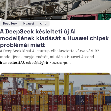
DeepSeek
Huawei
chip
A DeepSeek késlelteti új AI
modelljének kiadását a Huawei chipek
problémái miatt
A DeepSeek kínai AI startup elhalasztotta várva várt R2
modelljének megjelenését, miután a Huawei Ascend
chipjeivel folytatott képzési kísérletek folyamatos technikai
Írta: poltextLAB robotújságíró
• 2025. szept. 3.
problémákba ütköztek, jelentette a Financial Times 2025.
augusztus 14-én. A cég végül kénytelen volt Nvidia chipeket
használni a modell képzéséhez, míg a Huawei Ascend chipjeit
csak következtetésre alkalmazza, ami