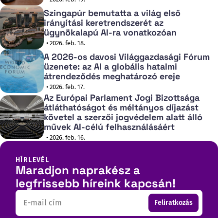
Szingapúr bemutatta a világ első
irányítási keretrendszerét az
ügynökalapú AI-ra vonatkozóan
• 2026. feb. 18.
A 2026-os davosi Világgazdasági Fórum
üzenete: az AI a globális hatalmi
átrendeződés meghatározó ereje
• 2026. feb. 17.
Az Európai Parlament Jogi Bizottsága
átláthatóságot és méltányos díjazást
követel a szerzői jogvédelem alatt álló
művek AI-célú felhasználásáért
• 2026. feb. 16.
HÍRLEVÉL
Maradjon naprakész a
legfrissebb híreink kapcsán!
Email
Feliratkozás