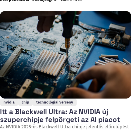
bejelentés egy nappal azután történt, hogy Kína megtiltotta a
hazai cégeknek az Nvidia RTX Pro 600D szerverek és más
hardverek vásárlását, ezzel éles választ adva az
nvidia
chip
technológiai verseny
Itt a Blackwell Ultra: Az NVIDIA új
szuperchipje felpörgeti az AI piacot
Az NVIDIA 2025-ös Blackwell Ultra chipje jelentős előrelépést