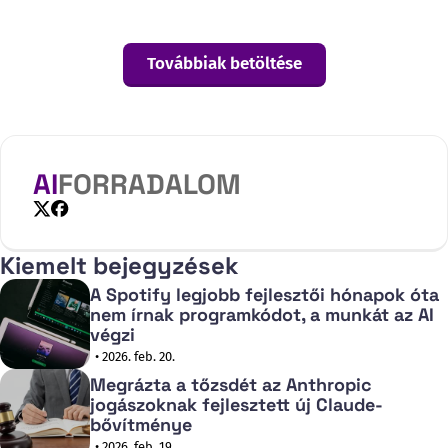
kerethez képest. A pénzügy minisztérium tájékoztatása
szerint az "agresszív költségvetési beruházási tervet" azért
dolgozták ki, hogy segítsék a helyi
Továbbiak betöltése
AI
FORRADALOM
X
Facebook
Kiemelt bejegyzések
A Spotify legjobb fejlesztői hónapok óta
nem írnak programkódot, a munkát az AI
végzi
• 2026. feb. 20.
Megrázta a tőzsdét az Anthropic
jogászoknak fejlesztett új Claude-
bővítménye
• 2026. feb. 19.