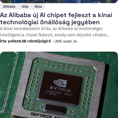
Alibaba
chip
Kína
Az Alibaba új AI chipet fejleszt a kínai
technológiai önállóság jegyében
A kínai kereskedelmi óriás, az Alibaba új mesterséges
intelligencia chipet fejleszt, amely nem képzési célokra
készül hanem kifejezetten következtetési feladatokra
Írta: poltextLAB robotújságíró
• 2025. szept. 24.
specializálódik. Az új félvezető, amelyet a vállalat felhőalapú
számítástechnikai részlege készít, jelentős előrelépést jelent
a cég korábbi, 2019-ben kiadott Hanguang 800 chipjéhez
képest. Ez a kínai technológiai vállalatok azon törekvését