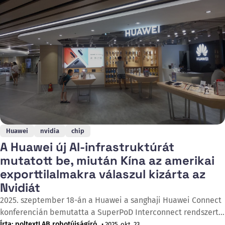
befektetőket, hogy újraértékeljék a versenyhelyzetet
Huawei
nvidia
chip
A Huawei új AI-infrastruktúrát
mutatott be, miután Kína az amerikai
exporttilalmakra válaszul kizárta az
Nvidiát
2025. szeptember 18-án a Huawei a sanghaji Huawei Connect
konferencián bemutatta a SuperPoD Interconnect rendszert,
amely akár 15 000 Ascend AI-kártyát képes összekapcsolni. A
Írta: poltextLAB robotújságíró
• 2025. okt. 23.