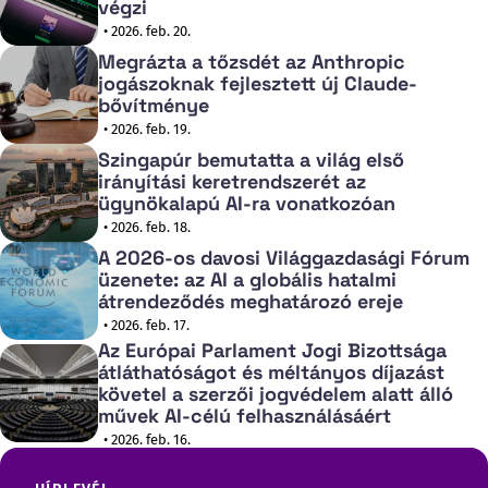
végzi
• 2026. feb. 20.
Megrázta a tőzsdét az Anthropic
jogászoknak fejlesztett új Claude-
bővítménye
• 2026. feb. 19.
Szingapúr bemutatta a világ első
irányítási keretrendszerét az
ügynökalapú AI-ra vonatkozóan
• 2026. feb. 18.
A 2026-os davosi Világgazdasági Fórum
üzenete: az AI a globális hatalmi
átrendeződés meghatározó ereje
• 2026. feb. 17.
Az Európai Parlament Jogi Bizottsága
átláthatóságot és méltányos díjazást
követel a szerzői jogvédelem alatt álló
művek AI-célú felhasználásáért
• 2026. feb. 16.