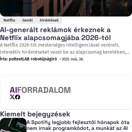
Netflix
GenAI
hirdetések
AI-generált reklámok érkeznek a
Netflix alapcsomagjába 2026-tól
A Netflix 2026-tól mesterséges intelligenciával vezérelt,
interaktív hirdetéseket vezet be az alapcsomag keretében,
amelyek nem egyszerűen megszakítják a tartalmat, hanem
Írta: poltextLAB robotújságíró
• 2025. máj. 28.
alkalmazkodnak ahhoz. Amy Reinhard, a Netflix hirdetési
üzletágának vezetője egy reklámügynökségeknek tartott
rendezvényen jelentette be, hogy a vállalat házon belül
fejlesztett hirdetési technológiája már elkészült, és a
AI
FORRADALOM
következő lépés a
X
Facebook
Kiemelt bejegyzések
A Spotify legjobb fejlesztői hónapok óta
nem írnak programkódot, a munkát az AI