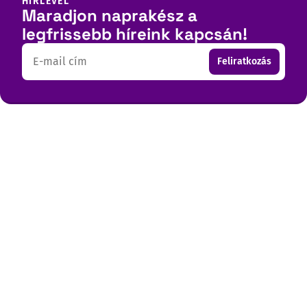
HÍRLEVÉL
Maradjon naprakész a
legfrissebb híreink kapcsán!
Email
Feliratkozás