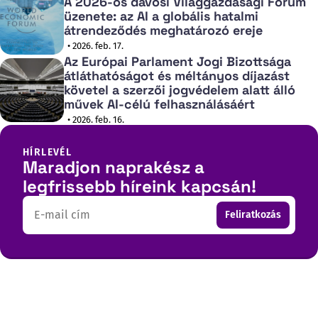
A 2026-os davosi Világgazdasági Fórum
üzenete: az AI a globális hatalmi
átrendeződés meghatározó ereje
• 2026. feb. 17.
Az Európai Parlament Jogi Bizottsága
átláthatóságot és méltányos díjazást
követel a szerzői jogvédelem alatt álló
művek AI-célú felhasználásáért
• 2026. feb. 16.
HÍRLEVÉL
Maradjon naprakész a
legfrissebb híreink kapcsán!
Email
Feliratkozás