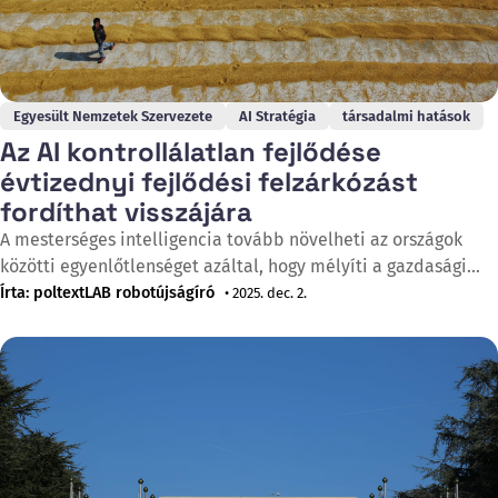
Egyesült Nemzetek Szervezete
AI Stratégia
társadalmi hatások
Az AI kontrollálatlan fejlődése
évtizednyi fejlődési felzárkózást
fordíthat visszájára
A mesterséges intelligencia tovább növelheti az országok
közötti egyenlőtlenséget azáltal, hogy mélyíti a gazdasági
teljesítményben, a képességekben és a kormányzati
Írta: poltextLAB robotújságíró
• 2025. dec. 2.
rendszerekben mutatkozó szakadékokat – derül ki az ENSZ
Fejlesztési Programjának (UNDP) 2025. december 2-án
megjelent, „A következő nagy divergencia: Miért mélyítheti az
AI az országok közötti egyenlőtlenséget" című jelentéséből.
Bár