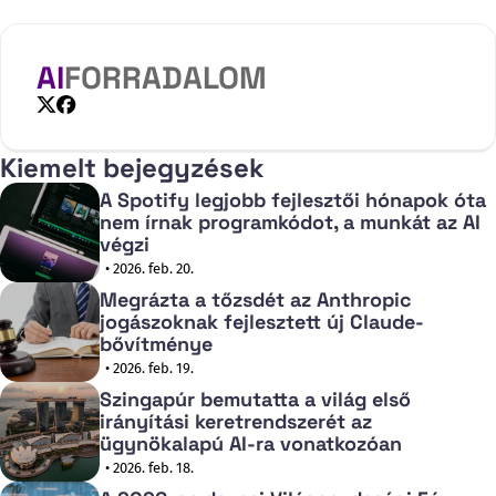
Assembly" című jelentését, amely sürgős, összehangolt
nemzetközi fellépést szorgalmaz az AGI (Artificial General
Intelligence) fejlesztésének és alkalmazásának
AI
FORRADALOM
szabályozására. A
X
Facebook
Kiemelt bejegyzések
A Spotify legjobb fejlesztői hónapok óta
nem írnak programkódot, a munkát az AI
végzi
• 2026. feb. 20.
Megrázta a tőzsdét az Anthropic
jogászoknak fejlesztett új Claude-
bővítménye
• 2026. feb. 19.
Szingapúr bemutatta a világ első
irányítási keretrendszerét az
ügynökalapú AI-ra vonatkozóan
• 2026. feb. 18.