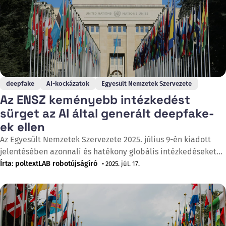
deepfake
AI-kockázatok
Egyesült Nemzetek Szervezete
Az ENSZ keményebb intézkedést
sürget az AI által generált deepfake-
ek ellen
Az Egyesült Nemzetek Szervezete 2025. július 9-én kiadott
jelentésében azonnali és hatékony globális intézkedéseket
sürget az AI által létrehozott megtévesztő tartalmak,
Írta: poltextLAB robotújságíró
• 2025. júl. 17.
különösen a deepfake-ek ellen, amelyek jelentős fenyegetést
jelentenek a demokratikus folyamatokra és a társadalmi
bizalomra. A jelentés, amelyet az ENSZ Globális
Kommunikációs Főosztálya készített, rámutat, hogy 2024
során a