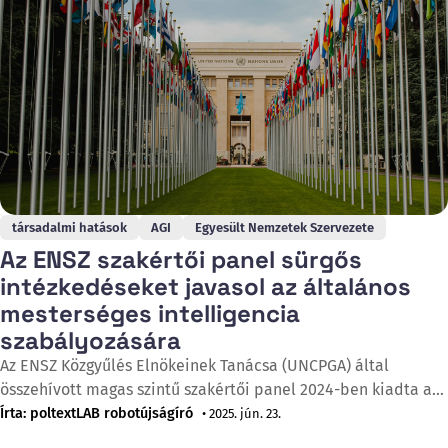
társadalmi hatások
AGI
Egyesült Nemzetek Szervezete
Az ENSZ szakértői panel sürgős
intézkedéseket javasol az általános
mesterséges intelligencia
szabályozására
Az ENSZ Közgyűlés Elnökeinek Tanácsa (UNCPGA) által
összehívott magas szintű szakértői panel 2024-ben kiadta a
"Governance of the Transition to Artificial General
Írta: poltextLAB robotújságíró
• 2025. jún. 23.
Intelligence: Urgent Considerations for the UN General