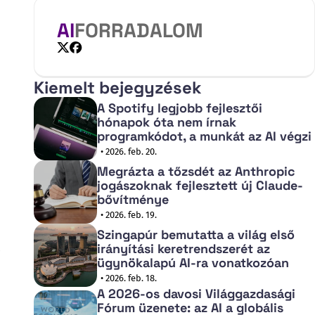
AI
FORRADALOM
X
Facebook
Kiemelt bejegyzések
A Spotify legjobb fejlesztői
hónapok óta nem írnak
programkódot, a munkát az AI végzi
• 2026. feb. 20.
Megrázta a tőzsdét az Anthropic
jogászoknak fejlesztett új Claude-
bővítménye
• 2026. feb. 19.
Szingapúr bemutatta a világ első
irányítási keretrendszerét az
ügynökalapú AI-ra vonatkozóan
• 2026. feb. 18.
A 2026-os davosi Világgazdasági
Fórum üzenete: az AI a globális