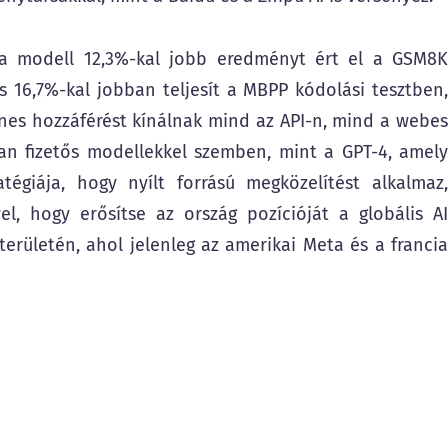
 a modell 12,3%-kal jobb eredményt ért el a GSM8K
16,7%-kal jobban teljesít a MBPP kódolási tesztben,
nes hozzáférést kínálnak mind az API-n, mind a webes
lyan fizetős modellekkel szemben, mint a GPT-4, amely
atégiája, hogy nyílt forrású megközelítést alkalmaz,
, hogy erősítse az ország pozícióját a globális AI
területén, ahol jelenleg az amerikai Meta és a francia