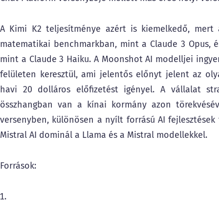
A Kimi K2 teljesítménye azért is kiemelkedő, mert
matematikai benchmarkban, mint a Claude 3 Opus, és 
mint a Claude 3 Haiku. A Moonshot AI modelljei ingye
felületen keresztül, ami jelentős előnyt jelent az o
havi 20 dolláros előfizetést igényel. A vállalat str
összhangban van a kínai kormány azon törekvésével
versenyben, különösen a nyílt forrású AI fejlesztések 
Mistral AI dominál a Llama és a Mistral modellekkel.
Források: