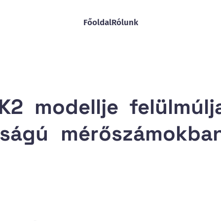
Főoldal
Rólunk
2 modellje felülmúlj
osságú mérőszámokba