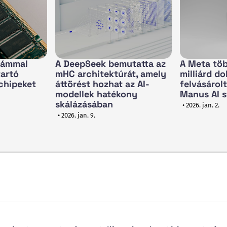
vámmal
A DeepSeek bemutatta az
A Meta töb
tartó
mHC architektúrát, amely
milliárd do
chipeket
áttörést hozhat az AI-
felvásárol
modellek hatékony
Manus AI s
skálázásában
• 2026. jan. 2.
• 2026. jan. 9.