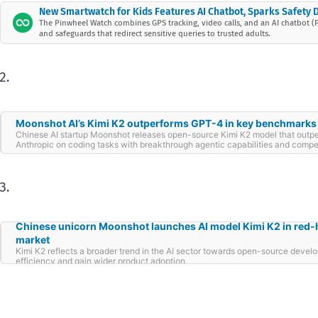
New Smartwatch for Kids Features AI Chatbot, Sparks Safety 
The Pinwheel Watch combines GPS tracking, video calls, and an AI chatbot (Pi
and safeguards that redirect sensitive queries to trusted adults.
Moonshot AI’s Kimi K2 outperforms GPT-4 in key benchmarks —
Chinese AI startup Moonshot releases open-source Kimi K2 model that outp
Anthropic on coding tasks with breakthrough agentic capabilities and compet
Chinese unicorn Moonshot launches AI model Kimi K2 in red
market
Kimi K2 reflects a broader trend in the AI sector towards open-source devel
efficiency and gain wider product adoption.