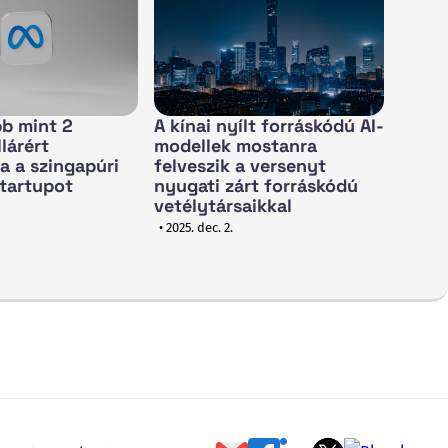
b mint 2
A kínai nyílt forráskódú AI-
llárért
modellek mostanra
ta a szingapúri
felveszik a versenyt
tartupot
nyugati zárt forráskódú
vetélytársaikkal
• 2025. dec. 2.