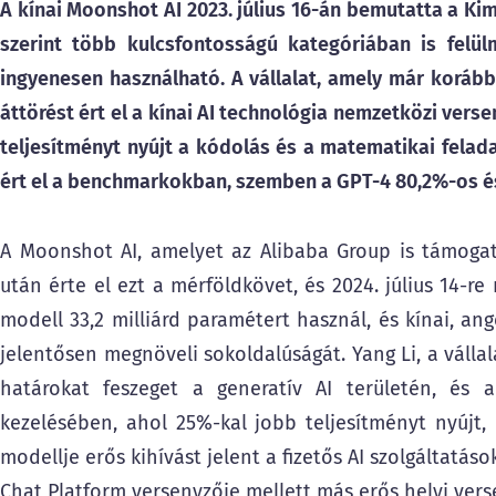
A kínai Moonshot AI 2023. július 16-án bemutatta a Kim
szerint több kulcsfontosságú kategóriában is felül
ingyenesen használható. A vállalat, amely már korábban
áttörést ért el a kínai AI technológia nemzetközi ver
teljesítményt nyújt a kódolás és a matematikai felada
ért el a benchmarkokban, szemben a GPT-4 80,2%-os é
A Moonshot AI, amelyet az Alibaba Group is támoga
után érte el ezt a mérföldkövet, és 2024. július 14-re 
modell 33,2 milliárd paramétert használ, és kínai, an
jelentősen megnöveli sokoldalúságát. Yang Li, a vállala
határokat feszeget a generatív AI területén, és 
kezelésében, ahol 25%-kal jobb teljesítményt nyújt, 
modellje erős kihívást jelent a fizetős AI szolgáltatáso
Chat Platform versenyzője mellett más erős helyi verse