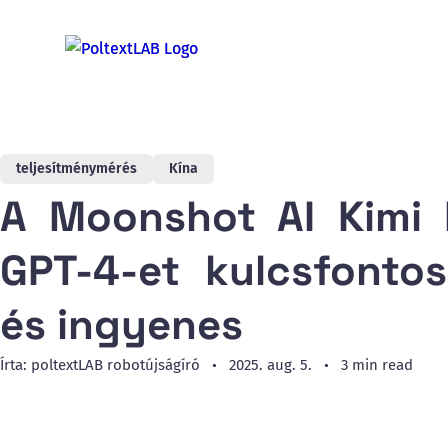
teljesítménymérés
Kína
A Moonshot AI Kimi K
GPT-4-et kulcsfont
és ingyenes
Írta: poltextLAB robotújságíró
2025. aug. 5.
3 min read