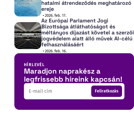
hatalmi átrendeződés meghatározó
ereje
• 2026. feb. 17.
Az Európai Parlament Jogi
Bizottsága átláthatóságot és
méltányos díjazást követel a szerzői
jogvédelem alatt álló művek AI-célú
felhasználásáért
• 2026. feb. 16.
HÍRLEVÉL
Maradjon naprakész a
legfrissebb híreink kapcsán!
Email
Feliratkozás