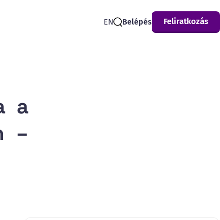
Feliratkozás
EN
Belépés
Search
a a
n –