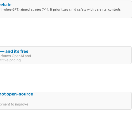
Debate
nwheelGPT) aimed at ages 7–14. It prioritizes child safety with parental controls
 and it’s free
erforms OpenAI and
itive pricing.
-hot open-source
opment to improve