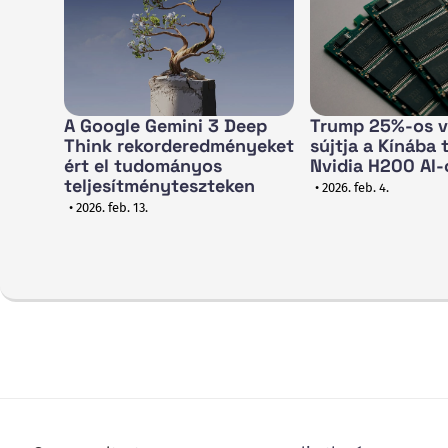
A Google Gemini 3 Deep
Trump 25%-os 
Think rekorderedményeket
sújtja a Kínába 
ért el tudományos
Nvidia H200 AI-
teljesítményteszteken
• 2026. feb. 4.
• 2026. feb. 13.