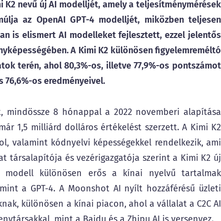
i K2 nevű új AI modelljét, amely a teljesítménymérések
múlja az OpenAI GPT-4 modelljét, miközben teljesen
 is elismert AI modelleket fejlesztett, ezzel jelentős
senyképességében. A Kimi K2 különösen figyelemreméltó
tok terén, ahol 80,3%-os, illetve 77,9%-os pontszámot
s 76,6%-os eredményeivel.
t, mindössze 8 hónappal a 2022 novemberi alapítása
már 1,5 milliárd dolláros értékelést szerzett. A Kimi K2
gol, valamint kódnyelvi képességekkel rendelkezik, ami
t társalapítója és vezérigazgatója szerint a Kimi K2 új
a modell különösen erős a kínai nyelvű tartalmak
mint a GPT-4. A Moonshot AI nyílt hozzáférésű üzleti
knak, különösen a kínai piacon, ahol a vállalat a C2C AI
nytársakkal, mint a Baidu és a Zhipu AI is versenyez.