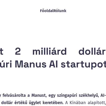
Főoldal
Rólunk
2 milliárd dollár
púri Manus AI startupo
felvásárolta a Manust, egy szingapúri székhelyű, AI-
 dollár értékű ügylet keretében.
A Kínában alapított