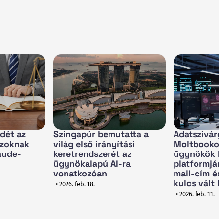
dét az
Szingapúr bemutatta a
Adatszivár
szoknak
világ első irányítási
Moltbookon
laude-
keretrendszerét az
ügynökök 
ügynökalapú AI-ra
platformjá
vonatkozóan
mail-cím és
kulcs vált
• 2026. feb. 18.
• 2026. feb. 11.