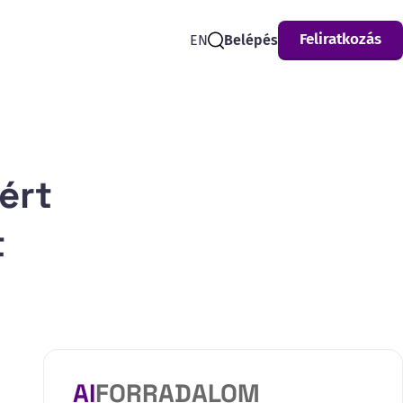
Feliratkozás
EN
Belépés
Search
ért
t
AI
FORRADALOM
,