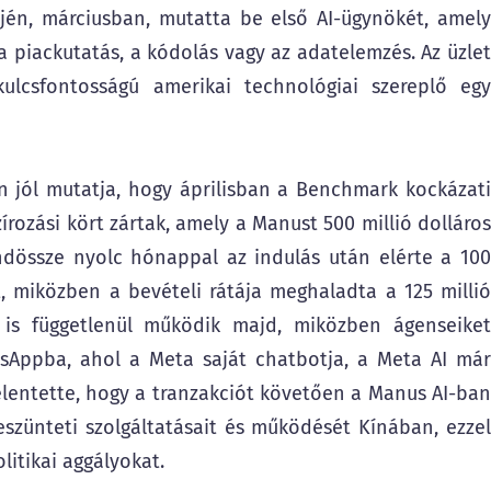
én, márciusban, mutatta be első AI-ügynökét, amely
a piackutatás, a kódolás vagy az adatelemzés. Az üzlet
ulcsfontosságú amerikai technológiai szereplő egy
n jól mutatja, hogy áprilisban a Benchmark kockázati
írozási kört zártak, amely a Manust 500 millió dolláros
mindössze nyolc hónappal az indulás után elérte a 100
t, miközben a bevételi rátája meghaladta a 125 millió
 is függetlenül működik majd, miközben ágenseiket
sAppba, ahol a Meta saját chatbotja, a Meta AI már
elentette, hogy a tranzakciót követően a Manus AI-ban
szünteti szolgáltatásait és működését Kínában, ezzel
litikai aggályokat.