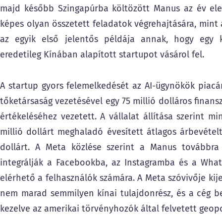
majd később Szingapúrba költözött Manus az év elej
képes olyan összetett feladatok végrehajtására, mint 
az egyik első jelentős példája annak, hogy egy k
eredetileg Kínában alapított startupot vásárol fel.
A startup gyors felemelkedését az AI-ügynökök piacá
tőketársaság vezetésével egy 75 millió dolláros finansz
értékeléséhez vezetett. A vállalat állítása szerint 
millió dollárt meghaladó évesített átlagos árbevétel
dollárt. A Meta közlése szerint a Manus továbbra
integrálják a Facebookba, az Instagramba és a What
elérhető a felhasználók számára. A Meta szóvivője kij
nem marad semmilyen kínai tulajdonrész, és a cég be
kezelve az amerikai törvényhozók által felvetett geopo