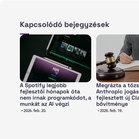
Kapcsolódó bejegyzések
A Spotify legjobb
Megrázta a tőzs
fejlesztői hónapok óta
Anthropic jogá
nem írnak programkódot, a
fejlesztett új C
munkát az AI végzi
bővítménye
• 2026. feb. 20.
• 2026. feb. 19.