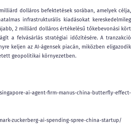
lliárd dolláros befektetések sorában, amelyek célja,
talmas infrastrukturális kiadásokat kereskedelmileg
jabb, 2 milliárd dolláros értékelésű tőkebevonási kört
ít a felvásárlás stratégiai időzítésére. A tranzakció
nyre keljen az AI-ágensek piacán, miközben eligazodik
etett geopolitikai környezetben.
ngapore-ai-agent-firm-manus-china-butterfly-effect-
mark-zuckerberg-ai-spending-spree-china-startup/