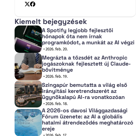
X
Facebook
Kiemelt bejegyzések
A Spotify legjobb fejlesztői
hónapok óta nem írnak
programkódot, a munkát az AI végzi
• 2026. feb. 20.
Megrázta a tőzsdét az Anthropic
jogászoknak fejlesztett új Claude-
bővítménye
• 2026. feb. 19.
Szingapúr bemutatta a világ első
irányítási keretrendszerét az
ügynökalapú AI-ra vonatkozóan
• 2026. feb. 18.
A 2026-os davosi Világgazdasági
Fórum üzenete: az AI a globális
hatalmi átrendeződés meghatározó
ereje
• 2026. feb. 17.