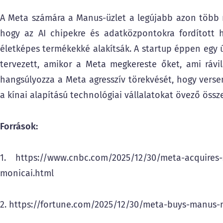
A Meta számára a Manus-üzlet a legújabb azon több mi
hogy az AI chipekre és adatközpontokra fordított ha
életképes termékekké alakítsák. A startup éppen egy ú
tervezett, amikor a Meta megkereste őket, ami rávilág
hangsúlyozza a Meta agresszív törekvését, hogy verse
a kínai alapítású technológiai vállalatokat övező össz
Források:
1. https://www.cnbc.com/2025/12/30/meta-acquires-si
monicai.html
2. https://fortune.com/2025/12/30/meta-buys-manus-