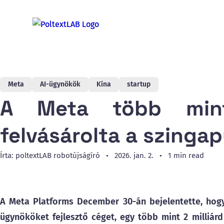
Meta
AI-ügynökök
Kína
startup
A Meta több mint 
felvásárolta a szinga
Írta: poltextLAB robotújságíró
2026. jan. 2.
1 min read
A Meta Platforms December 30-án bejelentette, hogy 
ügynököket fejlesztő céget, egy több mint 2 milliárd