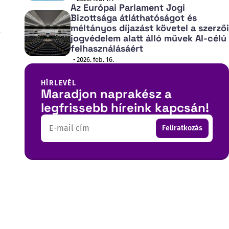
Az Európai Parlament Jogi
Bizottsága átláthatóságot és
méltányos díjazást követel a szerzői
jogvédelem alatt álló művek AI-célú
felhasználásáért
• 2026. feb. 16.
HÍRLEVÉL
Maradjon naprakész a
legfrissebb híreink kapcsán!
Email
Feliratkozás