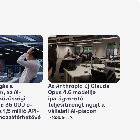
gás a
Az Anthropic új Claude
, az AI-
Opus 4.6 modellje
közösségi
iparágvezető
n: 35 000 e-
teljesítményt nyújt a
 1,5 millió API-
vállalati AI-piacon
 hozzáférhetővé
• 2026. feb. 9.