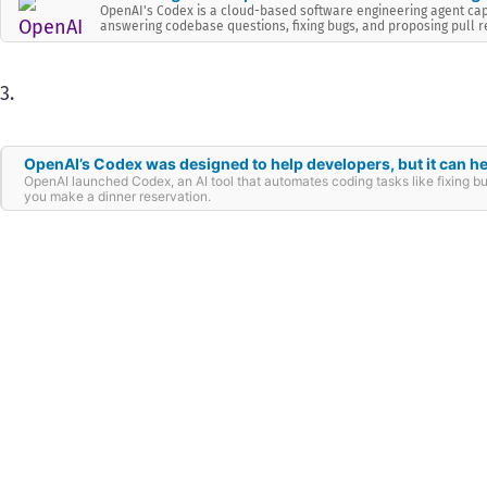
OpenAI's Codex is a cloud-based software engineering agent capab
answering codebase questions, fixing bugs, and proposing pull r
3.
OpenAI’s Codex was designed to help developers, but it can he
OpenAI launched Codex, an AI tool that automates coding tasks like fixing bu
you make a dinner reservation.