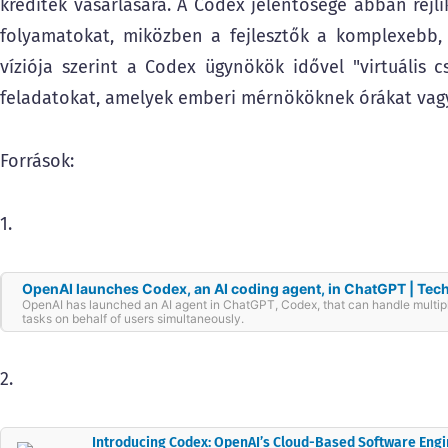
kreditek vásárlására. A Codex jelentősége abban rejlik
folyamatokat, miközben a fejlesztők a komplexebb, 
víziója szerint a Codex ügynökök idővel "virtuális 
feladatokat, amelyek emberi mérnököknek órákat vag
Források:
1.
OpenAI launches Codex, an AI coding agent, in ChatGPT | Te
OpenAI has launched an AI agent in ChatGPT, Codex, that can handle multip
tasks on behalf of users simultaneously.
2.
Introducing Codex: OpenAI’s Cloud-Based Software Eng