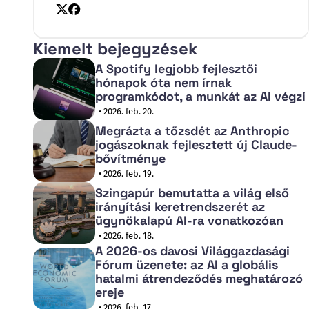
X
Facebook
Kiemelt bejegyzések
A Spotify legjobb fejlesztői
hónapok óta nem írnak
programkódot, a munkát az AI végzi
• 2026. feb. 20.
Megrázta a tőzsdét az Anthropic
jogászoknak fejlesztett új Claude-
bővítménye
• 2026. feb. 19.
Szingapúr bemutatta a világ első
irányítási keretrendszerét az
ügynökalapú AI-ra vonatkozóan
• 2026. feb. 18.
A 2026-os davosi Világgazdasági
Fórum üzenete: az AI a globális
hatalmi átrendeződés meghatározó
ereje
• 2026. feb. 17.