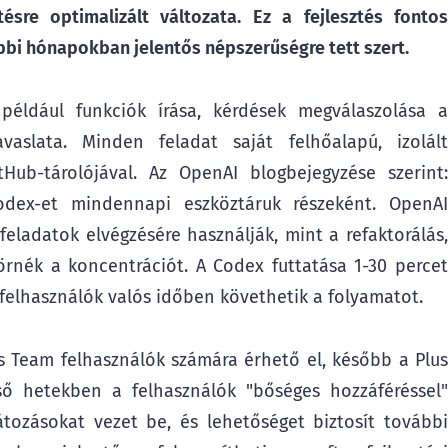
ésre optimalizált változata. Ez a fejlesztés fontos
bbi hónapokban jelentős népszerűségre tett szert.
éldául funkciók írása, kérdések megválaszolása a
vaslata. Minden feladat saját felhőalapú, izolált
Hub-tárolójával. Az OpenAI blogbejegyzése szerint:
odex-et mindennapi eszköztáruk részeként. OpenAI
eladatok elvégzésére használják, mint a refaktorálás,
rnék a koncentrációt. A Codex futtatása 1-30 percet
 felhasználók valós időben követhetik a folyamatot.
s Team felhasználók számára érhető el, később a Plus
ső hetekben a felhasználók "bőséges hozzáféréssel"
tozásokat vezet be, és lehetőséget biztosít további