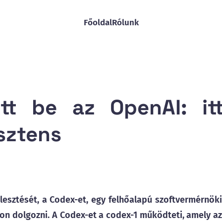
Főoldal
Rólunk
ett be az OpenAI: it
isztens
lesztését, a Codex-et, egy felhőalapú szoftvermérnöki
n dolgozni. A Codex-et a codex-1 működteti, amely az