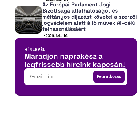
Az Európai Parlament Jogi
Bizottsága átláthatóságot és
méltányos díjazást követel a szerzői
jogvédelem alatt álló művek AI-célú
felhasználásáért
• 2026. feb. 16.
HÍRLEVÉL
Maradjon naprakész a
legfrissebb híreink kapcsán!
Email
Feliratkozás