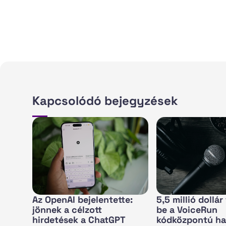
Kapcsolódó bejegyzések
Az OpenAI bejelentette:
5,5 millió dollá
jönnek a célzott
be a VoiceRun
hirdetések a ChatGPT
kódközpontú ha