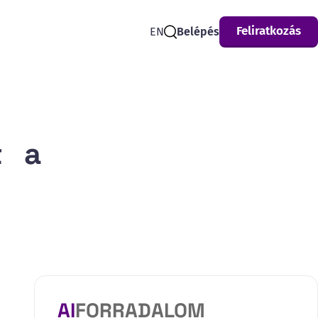
Feliratkozás
EN
Belépés
Search
t a
AI
FORRADALOM