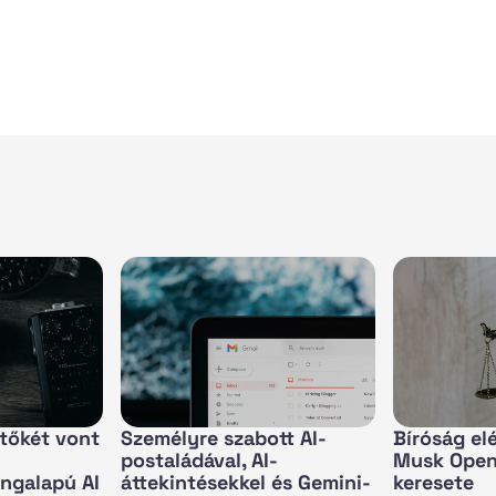
r tőkét vont
Személyre szabott AI-
Bíróság elé
postaládával, AI-
Musk OpenA
ngalapú AI
áttekintésekkel és Gemini-
keresete