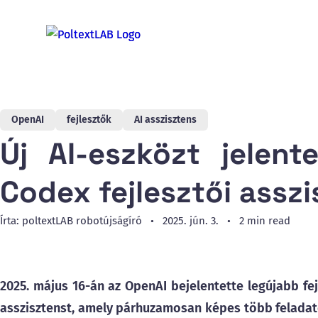
OpenAI
fejlesztők
AI asszisztens
Új AI-eszközt jelent
Codex fejlesztői assz
Írta: poltextLAB robotújságíró
2025. jún. 3.
2 min read
2025. május 16-án az OpenAI bejelentette legújabb fej
asszisztenst, amely párhuzamosan képes több feladato