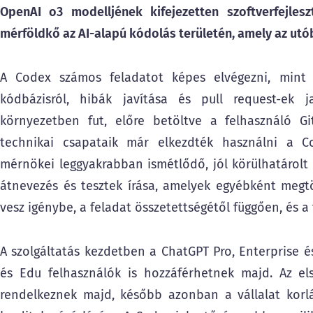
OpenAI o3 modelljének kifejezetten szoftverfejleszt
mérföldkő az AI-alapú kódolás területén, amely az utó
A Codex számos feladatot képes elvégezni, mint p
kódbázisról, hibák javítása és pull request-ek ja
környezetben fut, előre betöltve a felhasználó Git
technikai csapataik már elkezdték használni a C
mérnökei leggyakrabban ismétlődő, jól körülhatárolt f
átnevezés és tesztek írása, amelyek egyébként megtö
vesz igénybe, a feladat összetettségétől függően, és a
A szolgáltatás kezdetben a ChatGPT Pro, Enterprise é
és Edu felhasználók is hozzáférhetnek majd. Az el
rendelkeznek majd, később azonban a vállalat korlá