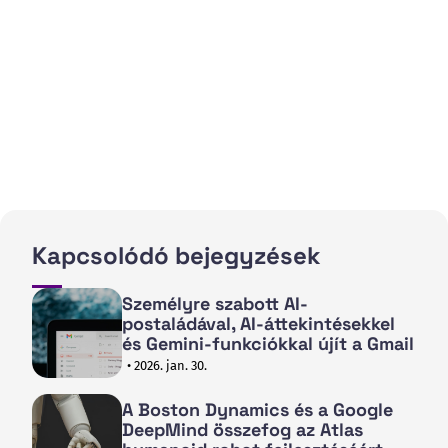
Kapcsolódó bejegyzések
Személyre szabott AI-
postaládával, AI-áttekintésekkel
és Gemini-funkciókkal újít a Gmail
• 2026. jan. 30.
A Boston Dynamics és a Google
DeepMind összefog az Atlas