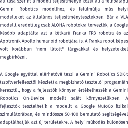
állítása szerint a modell teljesítménye közel áll a felhőalapú
Gemini Robotics modellhez, és felülmúlja más helyi
modelleket az általános teljesítménytesztekben. Bár a VLA
modellt eredetileg csak ALOHA robotokra tervezték, a Google
később adaptálta azt a kétkarú Franka FR3 robotra és az
Apptronik Apollo humanoid robotjára is. A Franka robot képes
volt korábban "nem látott" tárgyakkal és helyzetekkel
megbirkózni.
A Google egyúttal elérhetővé teszi a Gemini Robotics SDK-t
(szoftverfejlesztői készlet) a megbízható tesztelői programján
keresztül, hogy a fejlesztők könnyen értékelhessék a Gemini
Robotics On-Device modellt saját környezetükben. A
fejlesztők tesztelhetik a modellt a Google MuJoCo fizikai
szimulátorában, és mindössze 50-100 bemutató segítségével
adaptálhatják azt új területekre. A helyi működés különösen