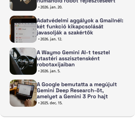
humanoid robot fejlesztéséért
• 2026. jan. 20.
Adatvédelmi aggályok a Gmailnél:
két funkció kikapcsolását
javasolják a szakértők
• 2026. jan. 12.
A Waymo Gemini AI-t tesztel
utastéri asszisztensként
robotaxijaiban
• 2026. jan. 5.
A Google bemutatta a megújult
Gemini Deep Research-öt,
amelyet a Gemini 3 Pro hajt
• 2025. dec. 15.