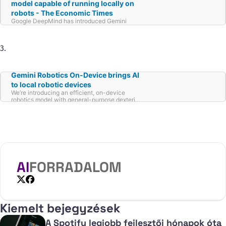
model capable of running locally on
robots - The Economic Times
Google DeepMind has introduced Gemini
Robotics On-Device. This model can execute
tasks without a data network, activities that
need quick responses to a command, and in
3.
environments with intermittent or zero
internet connectivity. Developers can now
evaluate Gemini Robotics On-Device using
Google’s software development kit.
Gemini Robotics On-Device brings AI
to local robotic devices
We’re introducing an efficient, on-device
robotics model with general-purpose dexterity
and fast task adaptation.
AI
FORRADALOM
X
Facebook
Kiemelt bejegyzések
A Spotify legjobb fejlesztői hónapok óta