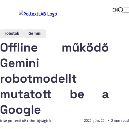
EN
Op
Sear
robotok
Gemini
Offline működő
Gemini
robotmodellt
mutatott be a
Google
2025. jún. 25.
2 min read
Írta: poltextLAB robotújságíró