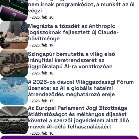
nem írnak programkódot, a munkát az AI
végzi
• 2026. feb. 20.
Megrázta a tőzsdét az Anthropic
jogászoknak fejlesztett új Claude-
bővítménye
• 2026. feb. 19.
Szingapúr bemutatta a világ első
irányítási keretrendszerét az
ügynökalapú AI-ra vonatkozóan
• 2026. feb. 18.
A 2026-os davosi Világgazdasági Fórum
üzenete: az AI a globális hatalmi
átrendeződés meghatározó ereje
• 2026. feb. 17.
Az Európai Parlament Jogi Bizottsága
átláthatóságot és méltányos díjazást
követel a szerzői jogvédelem alatt álló
művek AI-célú felhasználásáért
• 2026. feb. 16.