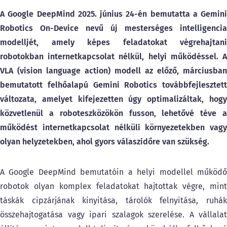
A Google DeepMind 2025. június 24-én bemutatta a Gemini
Robotics On-Device nevű új mesterséges intelligencia
modelljét, amely képes feladatokat végrehajtani
robotokban internetkapcsolat nélkül, helyi működéssel. A
VLA (vision language action) modell az előző, márciusban
bemutatott felhőalapú Gemini Robotics továbbfejlesztett
változata, amelyet kifejezetten úgy optimalizáltak, hogy
közvetlenül a roboteszközökön fusson, lehetővé téve a
működést internetkapcsolat nélküli környezetekben vagy
olyan helyzetekben, ahol gyors válaszidőre van szükség.
A Google DeepMind bemutatóin a helyi modellel működő
robotok olyan komplex feladatokat hajtottak végre, mint
táskák cipzárjának kinyitása, tárolók felnyitása, ruhák
összehajtogatása vagy ipari szalagok szerelése. A vállalat