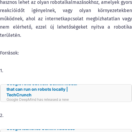
hasznos lehet az olyan robotalkalmazásokhoz, amelyek gyors
reakcióidőt igényelnek, vagy olyan környezetekben
működnek, ahol az internetkapcsolat megbízhatatlan vagy
nem elérhető, ezzel új lehetőségeket nyitva a robotika
területén.
Források:
1.
Google rolls out new Gemini model
that can run on robots locally |
TechCrunch
Google DeepMind has released a new
language model called Gemini Robotics On-
Device that can run tasks locally on robots
without an internet connection.
2.
Google launches Gemini Robotics