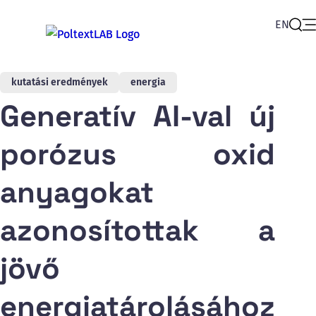
EN
Op
Sear
kutatási eredmények
energia
Generatív AI-val új
porózus oxid
anyagokat
azonosítottak a
jövő
energiatárolásához