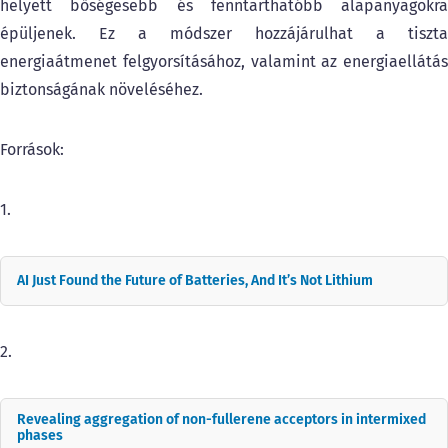
helyett bőségesebb és fenntarthatóbb alapanyagokra
épüljenek. Ez a módszer hozzájárulhat a tiszta
energiaátmenet felgyorsításához, valamint az energiaellátás
biztonságának növeléséhez.
Források:
1.
AI Just Found the Future of Batteries, And It’s Not Lithium
2.
Revealing aggregation of non-fullerene acceptors in intermixed
phases