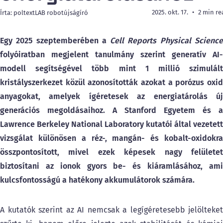
2025. okt. 17.
2 min re
Írta: poltextLAB robotújságíró
Egy 2025 szeptemberében a
Cell Reports Physical Scienc
folyóiratban megjelent tanulmány szerint generatív AI-
modell segítségével több mint 1 millió szimulált
kristályszerkezet közül azonosították azokat a porózus oxid
anyagokat, amelyek ígéretesek az energiatárolás új
generációs megoldásaihoz.
A Stanford Egyetem és a
Lawrence Berkeley National Laboratory kutatói által vezetett
vizsgálat különösen a réz-, mangán- és kobalt-oxidokra
összpontosított, mivel ezek képesek nagy felületet
biztosítani az ionok gyors be- és kiáramlásához, ami
kulcsfontosságú a hatékony akkumulátorok számára.
A kutatók szerint az AI nemcsak a legígéretesebb jelölteket