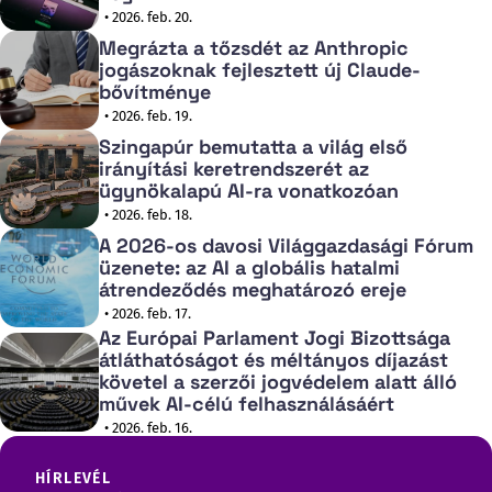
• 2026. feb. 20.
Megrázta a tőzsdét az Anthropic
jogászoknak fejlesztett új Claude-
bővítménye
• 2026. feb. 19.
Szingapúr bemutatta a világ első
irányítási keretrendszerét az
ügynökalapú AI-ra vonatkozóan
• 2026. feb. 18.
A 2026-os davosi Világgazdasági Fórum
üzenete: az AI a globális hatalmi
átrendeződés meghatározó ereje
• 2026. feb. 17.
Az Európai Parlament Jogi Bizottsága
átláthatóságot és méltányos díjazást
követel a szerzői jogvédelem alatt álló
művek AI-célú felhasználásáért
• 2026. feb. 16.
HÍRLEVÉL