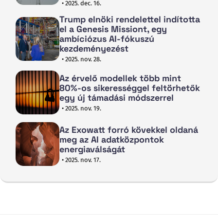
• 2025. dec. 16.
Trump elnöki rendelettel indította
el a Genesis Missiont, egy
ambíciózus AI-fókuszú
kezdeményezést
• 2025. nov. 28.
Az érvelő modellek több mint
80%-os sikerességgel feltörhetők
egy új támadási módszerrel
• 2025. nov. 19.
Az Exowatt forró kövekkel oldaná
meg az AI adatközpontok
energiaválságát
• 2025. nov. 17.