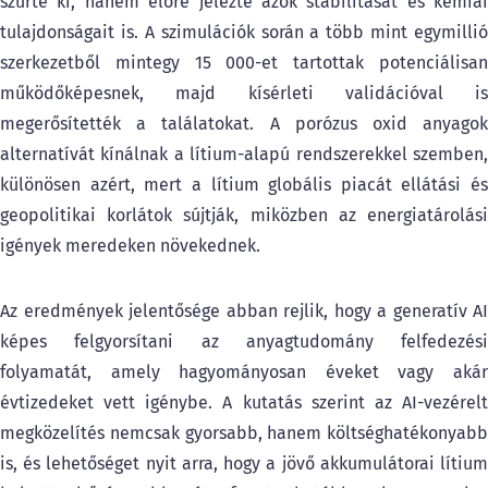
szűrte ki, hanem előre jelezte azok stabilitását és kémiai
tulajdonságait is. A szimulációk során a több mint egymillió
szerkezetből mintegy 15 000-et tartottak potenciálisan
működőképesnek, majd kísérleti validációval is
megerősítették a találatokat. A porózus oxid anyagok
alternatívát kínálnak a lítium-alapú rendszerekkel szemben,
különösen azért, mert a lítium globális piacát ellátási és
geopolitikai korlátok sújtják, miközben az energiatárolási
igények meredeken növekednek.
Az eredmények jelentősége abban rejlik, hogy a generatív AI
képes felgyorsítani az anyagtudomány felfedezési
folyamatát, amely hagyományosan éveket vagy akár
évtizedeket vett igénybe. A kutatás szerint az AI-vezérelt
megközelítés nemcsak gyorsabb, hanem költséghatékonyabb
is, és lehetőséget nyit arra, hogy a jövő akkumulátorai lítium