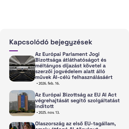
Kapcsolódó bejegyzések
Az Európai Parlament Jogi
Bizottsága átláthatóságot és
méltányos díjazást követel a
szerzői jogvédelem alatt álló
művek AI-célú felhasználásáért
• 2026. feb. 16.
Az Európai Bizottság az EU AI Act
végrehajtását segítő szolgáltatást
indított
• 2025. nov. 13.
Olaszország az első EU-tagállam,