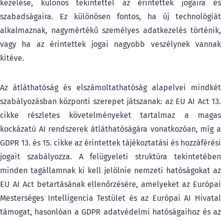
kezelése, különös tekintettel az érintettek jogaira és
szabadságaira. Ez különösen fontos, ha új technológiát
alkalmaznak, nagymértékű személyes adatkezelés történik,
vagy ha az érintettek jogai nagyobb veszélynek vannak
kitéve.
Az átláthatóság és elszámoltathatóság alapelvei mindkét
szabályozásban központi szerepet játszanak: az EU AI Act 13.
cikke részletes követelményeket tartalmaz a magas
kockázatú AI rendszerek átláthatóságára vonatkozóan, míg a
GDPR 13. és 15. cikke az érintettek tájékoztatási és hozzáférési
jogait szabályozza. A felügyeleti struktúra tekintetében
minden tagállamnak ki kell jelölnie nemzeti hatóságokat az
EU AI Act betartásának ellenőrzésére, amelyeket az Európai
Mesterséges Intelligencia Testület és az Európai AI Hivatal
támogat, hasonlóan a GDPR adatvédelmi hatóságaihoz és az