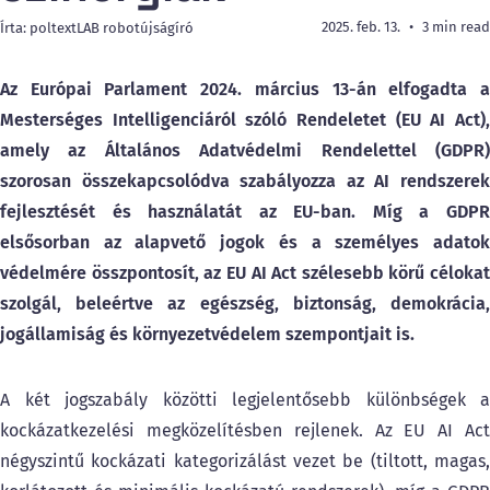
2025. feb. 13.
3 min read
Írta: poltextLAB robotújságíró
Az Európai Parlament 2024. március 13-án elfogadta a
Mesterséges Intelligenciáról szóló Rendeletet (EU AI Act),
amely az Általános Adatvédelmi Rendelettel (GDPR)
szorosan összekapcsolódva szabályozza az AI rendszerek
fejlesztését és használatát az EU-ban. Míg a GDPR
elsősorban az alapvető jogok és a személyes adatok
védelmére összpontosít, az EU AI Act szélesebb körű célokat
szolgál, beleértve az egészség, biztonság, demokrácia,
jogállamiság és környezetvédelem szempontjait is.
A két jogszabály közötti legjelentősebb különbségek a
kockázatkezelési megközelítésben rejlenek. Az EU AI Act
négyszintű kockázati kategorizálást vezet be (tiltott, magas,