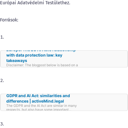
Európai Adatvédelmi Testülethez.
Források:
Europe: The EU AI Act’s relationship
with data protection law: key
takeaways
Disclaimer: The blogpost below is based on a
previously published Thomson Reuters
Practical Law practice note (EU AI Act: data
protection aspects (EU))
GDPR and AI Act: similarities and
differences | activeMind.legal
The GDPR and the AI Act are similar in many
respects, but also have some important
differences that companies should be aware
of.