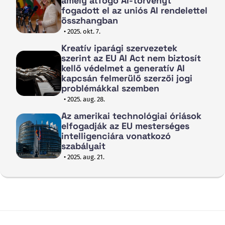
amely átfogó AI-törvényt
fogadott el az uniós AI rendelettel
összhangban
• 2025. okt. 7.
Kreatív iparági szervezetek
szerint az EU AI Act nem biztosít
kellő védelmet a generatív AI
kapcsán felmerülő szerzői jogi
problémákkal szemben
• 2025. aug. 28.
Az amerikai technológiai óriások
elfogadják az EU mesterséges
intelligenciára vonatkozó
szabályait
• 2025. aug. 21.