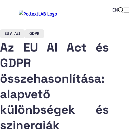
EN
Op
Sear
EU AI Act
GDPR
Az EU AI Act és
GDPR
összehasonlítása:
alapvető
különbségek és
szinergiák