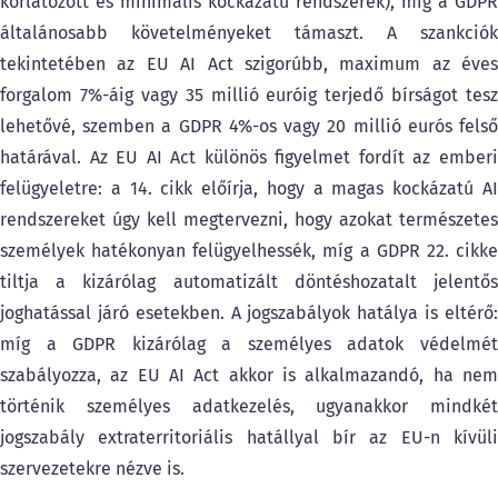
korlátozott és minimális kockázatú rendszerek), míg a GDPR
általánosabb követelményeket támaszt. A szankciók
tekintetében az EU AI Act szigorúbb, maximum az éves
forgalom 7%-áig vagy 35 millió euróig terjedő bírságot tesz
lehetővé, szemben a GDPR 4%-os vagy 20 millió eurós felső
határával. Az EU AI Act különös figyelmet fordít az emberi
felügyeletre: a 14. cikk előírja, hogy a magas kockázatú AI
rendszereket úgy kell megtervezni, hogy azokat természetes
személyek hatékonyan felügyelhessék, míg a GDPR 22. cikke
tiltja a kizárólag automatizált döntéshozatalt jelentős
joghatással járó esetekben. A jogszabályok hatálya is eltérő:
míg a GDPR kizárólag a személyes adatok védelmét
szabályozza, az EU AI Act akkor is alkalmazandó, ha nem
történik személyes adatkezelés, ugyanakkor mindkét
jogszabály extraterritoriális hatállyal bír az EU-n kívüli
szervezetekre nézve is.