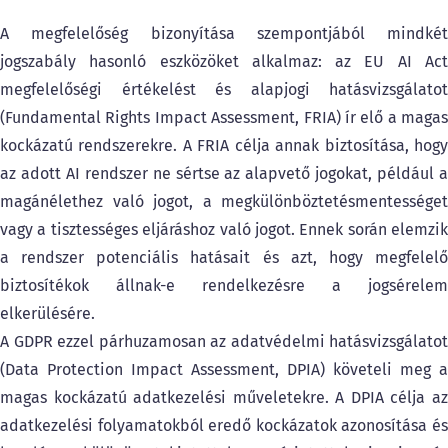
A megfelelőség bizonyítása szempontjából mindkét
jogszabály hasonló eszközöket alkalmaz: az EU AI Act
megfelelőségi értékelést és alapjogi hatásvizsgálatot
(Fundamental Rights Impact Assessment, FRIA) ír elő a magas
kockázatú rendszerekre. A FRIA célja annak biztosítása, hogy
az adott AI rendszer ne sértse az alapvető jogokat, például a
magánélethez való jogot, a megkülönböztetésmentességet
vagy a tisztességes eljáráshoz való jogot. Ennek során elemzik
a rendszer potenciális hatásait és azt, hogy megfelelő
biztosítékok állnak-e rendelkezésre a jogsérelem
elkerülésére.
A GDPR ezzel párhuzamosan az adatvédelmi hatásvizsgálatot
(Data Protection Impact Assessment, DPIA) követeli meg a
magas kockázatú adatkezelési műveletekre. A DPIA célja az
adatkezelési folyamatokból eredő kockázatok azonosítása és