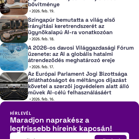
bővítménye
• 2026. feb. 19.
Szingapúr bemutatta a világ első
irányítási keretrendszerét az
ügynökalapú AI-ra vonatkozóan
• 2026. feb. 18.
A 2026-os davosi Világgazdasági Fórum
üzenete: az AI a globális hatalmi
átrendeződés meghatározó ereje
• 2026. feb. 17.
Az Európai Parlament Jogi Bizottsága
átláthatóságot és méltányos díjazást
követel a szerzői jogvédelem alatt álló
művek AI-célú felhasználásáért
• 2026. feb. 16.
HÍRLEVÉL
Maradjon naprakész a
legfrissebb híreink kapcsán!
Email