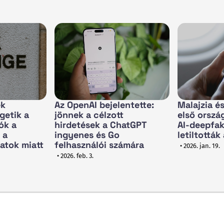
ek
Az OpenAI bejelentette:
Malajzia é
getik a
jönnek a célzott
első orszá
ók a
hirdetések a ChatGPT
AI-deepfak
 a
ingyenes és Go
letiltották
atok miatt
felhasználói számára
• 2026. jan. 19.
• 2026. feb. 3.