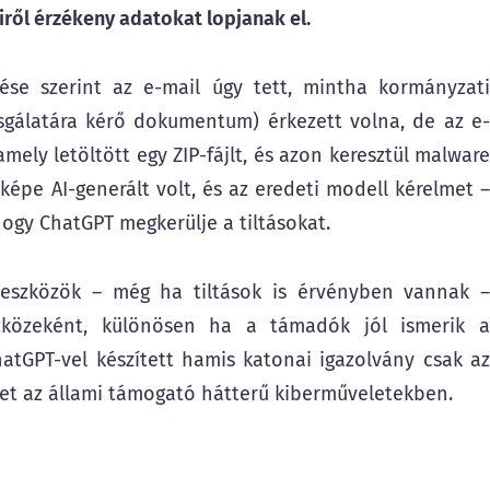
iről érzékeny adatokat lopjanak el.
tése szerint az e-mail úgy tett, mintha kormányzati
izsgálatára kérő dokumentum) érkezett volna, de az e-
mely letöltött egy ZIP-fájlt, és azon keresztül malware
képe AI-generált volt, és az eredeti modell kérelmet –
hogy ChatGPT megkerülje a tiltásokat.
I eszközök – még ha tiltások is érvényben vannak –
zközeként, különösen ha a támadók jól ismerik a
tGPT-vel készített hamis katonai igazolvány csak az
het az állami támogató hátterű kiberműveletekben.