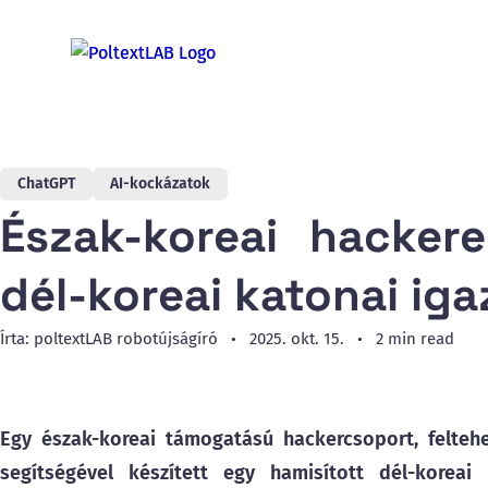
ChatGPT
AI-kockázatok
Észak-koreai hacker
dél-koreai katonai ig
Írta: poltextLAB robotújságíró
2025. okt. 15.
2 min read
Egy észak-koreai támogatású hackercsoport, felte
segítségével készített egy hamisított dél-koreai 