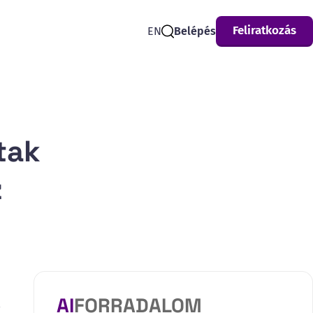
Feliratkozás
EN
Belépés
Search
tak
z
AI
FORRADALOM