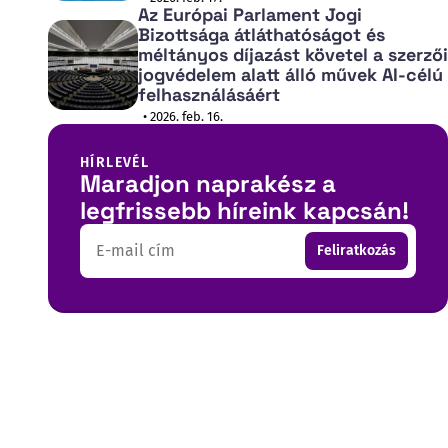
Az Európai Parlament Jogi
Bizottsága átláthatóságot és
méltányos díjazást követel a szerzői
jogvédelem alatt álló művek AI-célú
felhasználásáért
• 2026. feb. 16.
HÍRLEVÉL
Maradjon naprakész a
legfrissebb híreink kapcsán!
Email
Feliratkozás