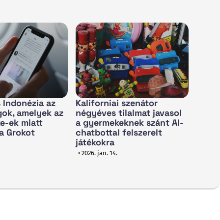
s Indonézia az
Kaliforniai szenátor
gok, amelyek az
négyéves tilalmat javasol
e-ek miatt
a gyermekeknek szánt AI-
 a Grokot
chatbottal felszerelt
játékokra
• 2026. jan. 14.