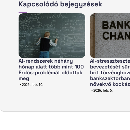
Kapcsolódó bejegyzések
AI-rendszerek néhány
AI-stresszteszt
hónap alatt több mint 100
bevezetését sür
Erdős-problémát oldottak
brit törvényhoz
meg
bankszektorban
növekvő kockáz
• 2026. feb. 10.
• 2026. feb. 5.