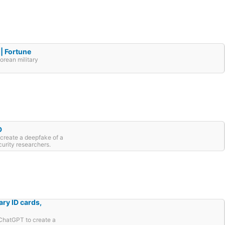
| Fortune
Korean military
D
create a deepfake of a
curity researchers.
ry ID cards,
ChatGPT to create a