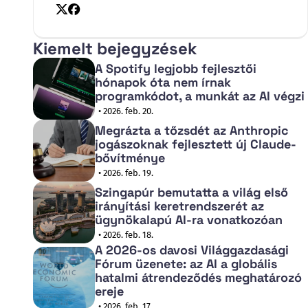
X
Facebook
Kiemelt bejegyzések
A Spotify legjobb fejlesztői
hónapok óta nem írnak
programkódot, a munkát az AI végzi
• 2026. feb. 20.
Megrázta a tőzsdét az Anthropic
jogászoknak fejlesztett új Claude-
bővítménye
• 2026. feb. 19.
Szingapúr bemutatta a világ első
irányítási keretrendszerét az
ügynökalapú AI-ra vonatkozóan
• 2026. feb. 18.
A 2026-os davosi Világgazdasági
Fórum üzenete: az AI a globális
hatalmi átrendeződés meghatározó
ereje
• 2026. feb. 17.