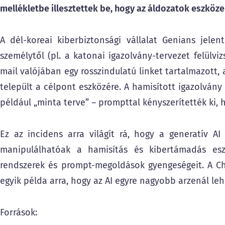
mellékletbe illesztettek be, hogy az áldozatok eszköze
A dél-koreai kiberbiztonsági vállalat Genians jelen
személytől (pl. a katonai igazolvány-tervezet felülv
mail valójában egy rosszindulatú linket tartalmazott, a
települt a célpont eszközére. A hamisított igazolvány 
például „minta terve” – prompttal kényszerítették ki, 
Ez az incidens arra világít rá, hogy a generatív A
manipulálhatóak a hamisítás és kibertámadás es
rendszerek és prompt-megoldások gyengeségeit. A Cha
egyik példa arra, hogy az AI egyre nagyobb arzenál le
Források: