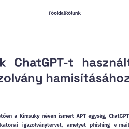
Főoldal
Rólunk
ek ChatGPT-t használ
azolvány hamisításáho
hetően a Kimsuky néven ismert APT egység, ChatGPT
katonai igazolványtervet, amelyet phishing e-mail