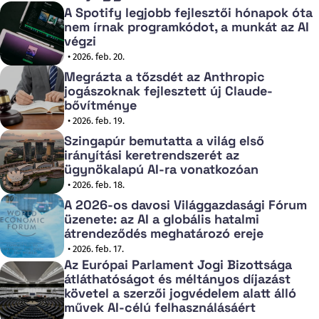
A Spotify legjobb fejlesztői hónapok óta
nem írnak programkódot, a munkát az AI
végzi
• 2026. feb. 20.
Megrázta a tőzsdét az Anthropic
jogászoknak fejlesztett új Claude-
bővítménye
• 2026. feb. 19.
Szingapúr bemutatta a világ első
irányítási keretrendszerét az
ügynökalapú AI-ra vonatkozóan
• 2026. feb. 18.
A 2026-os davosi Világgazdasági Fórum
üzenete: az AI a globális hatalmi
átrendeződés meghatározó ereje
• 2026. feb. 17.
Az Európai Parlament Jogi Bizottsága
átláthatóságot és méltányos díjazást
követel a szerzői jogvédelem alatt álló
művek AI-célú felhasználásáért