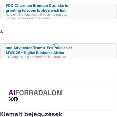
FCC Chairman Brendan Carr starts
granting telecom lobby’s wish list
Rule eliminations make it easier to replace
copper networks with wireless.
3.
FCC Chair Criticizes EU Digital Rules
and Advocates Trump-Era Policies at
MWC25 - Digital Business Africa
– During his first appearance in Europe as
Chairman of the Federal Communications
Commission (FCC), Brendan Carr did not
mince words in warning Europe.
AI
FORRADALOM
X
Facebook
Kiemelt bejegyzések