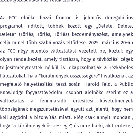
Az FCC elnöke hazai fronton is jelentős deregulációs
programot indított, többek között egy „Delete, Delete,
Delete" (Törlés, Törlés, Törlés) kezdeményezést, amelynek
célja minél több szabályozás eltörlése. 2025. március 20-án
az FCC négy jelentős változtatást vezetett be, köztük egy
olyan rendelkezést, amely tisztázza, hogy a távközlési cégek
teljesítménytesztek nélkül is lekapcsolhatják a rézkábeles
hálózatokat, ha a "körülmények összességére" hivatkoznak az
megfelelő helyettesítési teszt során. Harold Feld, a Public
Knowledge fogyasztóvédelmi csoport alelnöke szerint ez a
változtatás a fennmaradó értesítési követelmények
többségének megszüntetésével együtt azt jelenti, hogy nem
kell aggódni a bizonyítás miatt. Elég csak annyit mondani,
hogy "a körülmények összessége", és mire bárki, akit érdekel,