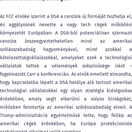
Az FCC elnöke szerint a DSA a cenzúra új formáját hozhatja el,
és aggályosnak nevezte a nagy tech cégek működési
környezetét Európában. A DSA-ból potenciálisan származó
cenzúra összeegyeztethetetlen mind az amerikai
szólásszabadság hagyományával, mind azokkal a
kötelezettségvállalásokkal, amelyeket ezek a technológiai
vállalatok tettek a vélemények sokszínűsége iránt –
fogalmazott Carr a konferencián. Az elnök emellett elmondta,
hogy kapcsolatba lépett a DSA hatálya alá tartozó amerikai
technológiai vállalatokkal egy olyan stratégia kidolgozása
érdekében, amely segít elkerülni a súlyos bírságokat,
miközben fenntartja az amerikai szólásszabadság elveit. A
Trump-adminisztráció egyértelművé tette, hogy fellép az
amerikai cégek érdekében, ha Európa protekcionista
szabályozást alkalmaz velük szemben.