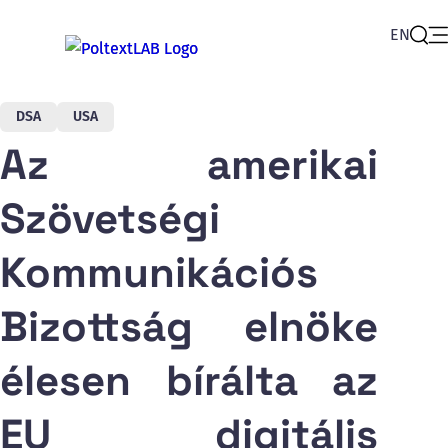
EN
Op
Sear
DSA
USA
Az amerikai
Szövetségi
Kommunikációs
Bizottság elnöke
élesen bírálta az
EU digitális