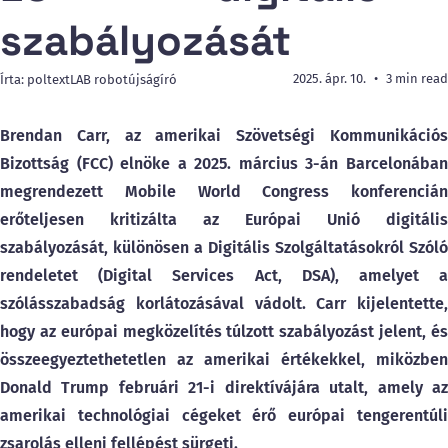
szabályozását
2025. ápr. 10.
3 min read
Írta: poltextLAB robotújságíró
Brendan Carr, az amerikai Szövetségi Kommunikációs
Bizottság (FCC) elnöke a 2025. március 3-án Barcelonában
megrendezett Mobile World Congress konferencián
erőteljesen kritizálta az Európai Unió digitális
szabályozását, különösen a Digitális Szolgáltatásokról Szóló
rendeletet (Digital Services Act, DSA), amelyet a
szólásszabadság korlátozásával vádolt.
Carr kijelentette,
hogy az európai megközelítés túlzott szabályozást jelent, és
összeegyeztethetetlen az amerikai értékekkel, miközben
Donald Trump februári 21-i direktívájára utalt, amely az
amerikai technológiai cégeket érő európai tengerentúli
zsarolás elleni fellépést sürgeti.