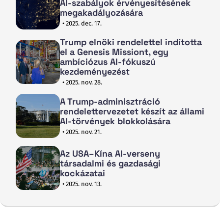
AI-szabályok érvényesítésének
megakadályozására
• 2025. dec. 17.
Trump elnöki rendelettel indította
el a Genesis Missiont, egy
ambíciózus AI-fókuszú
kezdeményezést
• 2025. nov. 28.
A Trump-adminisztráció
rendelettervezetet készít az állami
AI-törvények blokkolására
• 2025. nov. 21.
Az USA–Kína AI-verseny
társadalmi és gazdasági
kockázatai
• 2025. nov. 13.