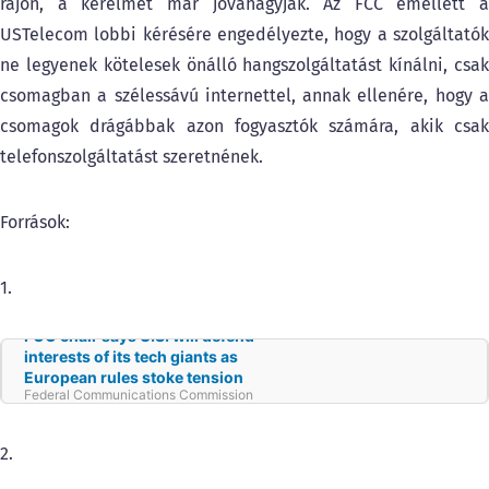
rájön, a kérelmet már jóváhagyják. Az FCC emellett a
USTelecom lobbi kérésére engedélyezte, hogy a szolgáltatók
ne legyenek kötelesek önálló hangszolgáltatást kínálni, csak
csomagban a szélessávú internettel, annak ellenére, hogy a
csomagok drágábbak azon fogyasztók számára, akik csak
telefonszolgáltatást szeretnének.
Források:
1.
FCC chair says U.S. will defend
interests of its tech giants as
European rules stoke tension
Federal Communications Commission
Chairman Brendan Carr on Monday vowed to
defend the interests of America’s technology
companies against “excessive” European
2.
regulation.