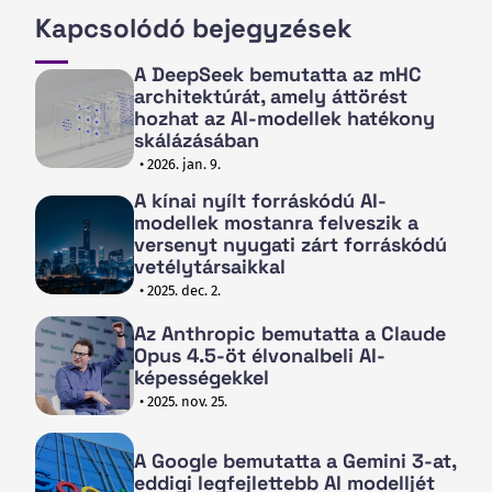
Kapcsolódó bejegyzések
A DeepSeek bemutatta az mHC
architektúrát, amely áttörést
hozhat az AI-modellek hatékony
skálázásában
• 2026. jan. 9.
A kínai nyílt forráskódú AI-
modellek mostanra felveszik a
versenyt nyugati zárt forráskódú
vetélytársaikkal
• 2025. dec. 2.
Az Anthropic bemutatta a Claude
Opus 4.5-öt élvonalbeli AI-
képességekkel
• 2025. nov. 25.
A Google bemutatta a Gemini 3-at,
eddigi legfejlettebb AI modelljét