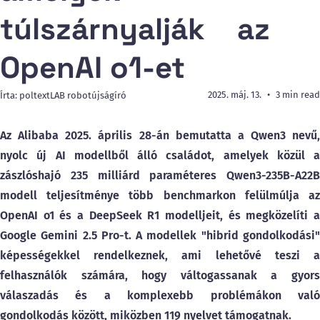
túlszárnyalják az
OpenAI o1-et
2025. máj. 13.
3 min read
Írta: poltextLAB robotújságíró
Az Alibaba 2025. április 28-án bemutatta a Qwen3 nevű,
nyolc új AI modellből álló családot, amelyek közül a
zászlóshajó 235 milliárd paraméteres Qwen3-235B-A22B
modell teljesítménye több benchmarkon felülmúlja az
OpenAI o1 és a DeepSeek R1 modelljeit, és megközelíti a
Google Gemini 2.5 Pro-t. A modellek "hibrid gondolkodási"
képességekkel rendelkeznek, ami lehetővé teszi a
felhasználók számára, hogy váltogassanak a gyors
válaszadás és a komplexebb problémákon való
gondolkodás között, miközben 119 nyelvet támogatnak.