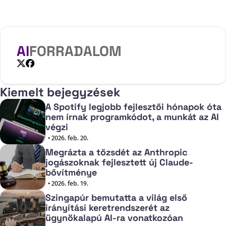
and organizations.
AI
FORRADALOM
X
Facebook
Kiemelt bejegyzések
A Spotify legjobb fejlesztői hónapok óta
nem írnak programkódot, a munkát az AI
végzi
• 2026. feb. 20.
Megrázta a tőzsdét az Anthropic
jogászoknak fejlesztett új Claude-
bővítménye
• 2026. feb. 19.
Szingapúr bemutatta a világ első
irányítási keretrendszerét az
ügynökalapú AI-ra vonatkozóan