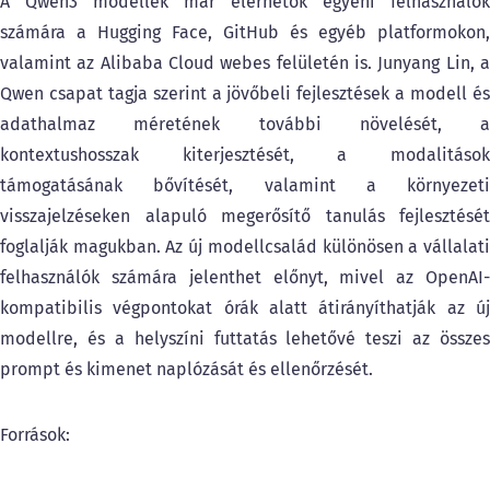
A Qwen3 modellek már elérhetők egyéni felhasználók
számára a Hugging Face, GitHub és egyéb platformokon,
valamint az Alibaba Cloud webes felületén is. Junyang Lin, a
Qwen csapat tagja szerint a jövőbeli fejlesztések a modell és
adathalmaz méretének további növelését, a
kontextushosszak kiterjesztését, a modalitások
támogatásának bővítését, valamint a környezeti
visszajelzéseken alapuló megerősítő tanulás fejlesztését
foglalják magukban. Az új modellcsalád különösen a vállalati
felhasználók számára jelenthet előnyt, mivel az OpenAI-
kompatibilis végpontokat órák alatt átirányíthatják az új
modellre, és a helyszíni futtatás lehetővé teszi az összes
prompt és kimenet naplózását és ellenőrzését.
Források: