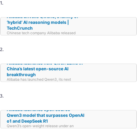
1.
Alibaba unveils Qwen3, a family of
‘hybrid’ AI reasoning models |
TechCrunch
Chinese tech company Alibaba released
Qwen 3, a family of AI models that the
company claims outperforms some of the
best.
2.
Alibaba launches new Qwen LLMs in
China’s latest open-source AI
breakthrough
Alibaba has launched Qwen3, its next
generation of AI models in what experts called
the latest breakthrough in China’s booming
open-source AI space.
3.
Alibaba launches open source
Qwen3 model that surpasses OpenAI
o1 and DeepSeek R1
Qwen3’s open-weight release under an
accessible license marks an important
milestone, lowering barriers for developers