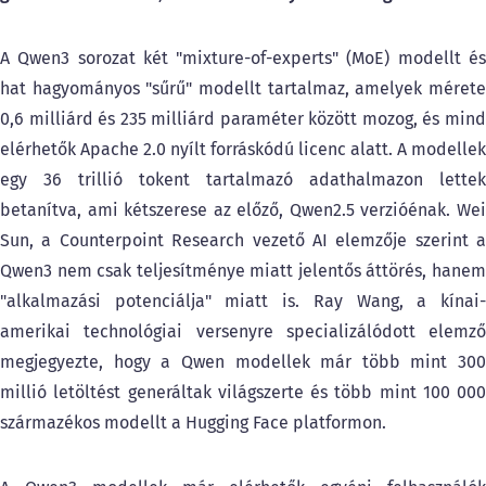
A Qwen3 sorozat két "mixture-of-experts" (MoE) modellt és
hat hagyományos "sűrű" modellt tartalmaz, amelyek mérete
0,6 milliárd és 235 milliárd paraméter között mozog, és mind
elérhetők Apache 2.0 nyílt forráskódú licenc alatt. A modellek
egy 36 trillió tokent tartalmazó adathalmazon lettek
betanítva, ami kétszerese az előző, Qwen2.5 verzióénak. Wei
Sun, a Counterpoint Research vezető AI elemzője szerint a
Qwen3 nem csak teljesítménye miatt jelentős áttörés, hanem
"alkalmazási potenciálja" miatt is. Ray Wang, a kínai-
amerikai technológiai versenyre specializálódott elemző
megjegyezte, hogy a Qwen modellek már több mint 300
millió letöltést generáltak világszerte és több mint 100 000
származékos modellt a Hugging Face platformon.