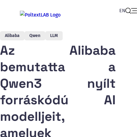
EN
Op
Sear
Alibaba
Qwen
LLM
Az Alibaba
bemutatta a
Qwen3 nyílt
forráskódú AI
modelljeit,
amelyek