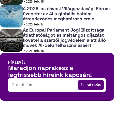
• 2026. feb. 18.
A 2026-os davosi Világgazdasági Fórum
üzenete: az AI a globális hatalmi
átrendeződés meghatározó ereje
• 2026. feb. 17.
Az Európai Parlament Jogi Bizottsága
átláthatóságot és méltányos díjazást
követel a szerzői jogvédelem alatt álló
művek AI-célú felhasználásáért
• 2026. feb. 16.
HÍRLEVÉL
Maradjon naprakész a
legfrissebb híreink kapcsán!
Email
Feliratkozás