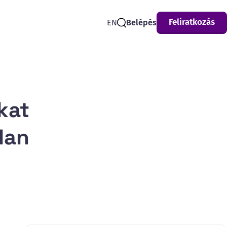
Feliratkozás
EN
Belépés
Search
kat
lan