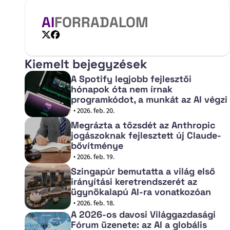
AI
FORRADALOM
X
Facebook
Kiemelt bejegyzések
A Spotify legjobb fejlesztői
hónapok óta nem írnak
programkódot, a munkát az AI végzi
• 2026. feb. 20.
Megrázta a tőzsdét az Anthropic
jogászoknak fejlesztett új Claude-
bővítménye
• 2026. feb. 19.
Szingapúr bemutatta a világ első
irányítási keretrendszerét az
ügynökalapú AI-ra vonatkozóan
• 2026. feb. 18.
A 2026-os davosi Világgazdasági
Fórum üzenete: az AI a globális