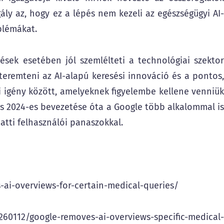
ly az, hogy ez a lépés nem kezeli az egészségügyi AI-
blémákat.
ések esetében jól szemlélteti a technológiai szektor
teremteni az AI-alapú keresési innováció és a pontos,
i igény között, amelyeknek figyelembe kellene venniük
ews 2024-es bevezetése óta a Google több alkalommal is
atti felhasználói panaszokkal.
-ai-overviews-for-certain-medical-queries/
0112/google-removes-ai-overviews-specific-medical-