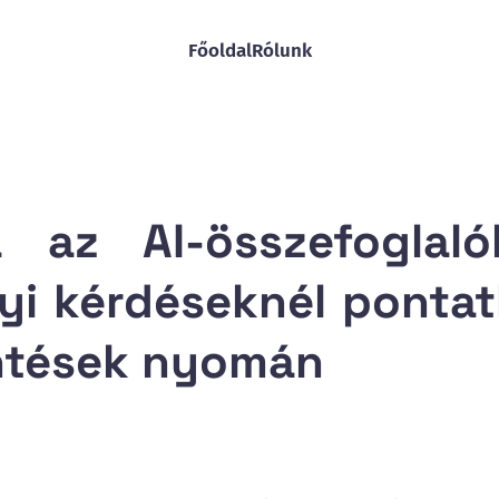
Főoldal
Rólunk
a az AI-összefoglaló
i kérdéseknél pontat
entések nyomán