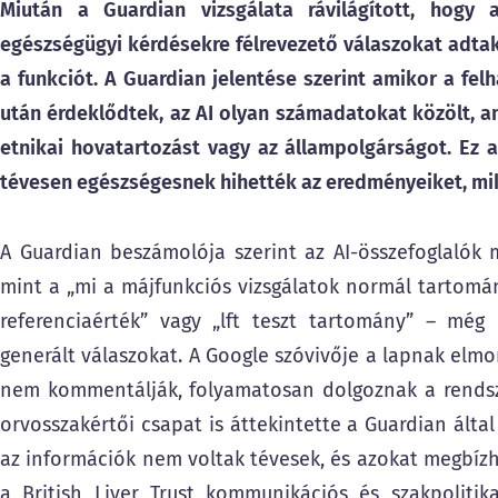
Miután a Guardian vizsgálata rávilágított, hogy 
egészségügyi kérdésekre félrevezető válaszokat adtak, 
a funkciót. A Guardian jelentése szerint amikor a fel
után érdeklődtek, az AI olyan számadatokat közölt, a
etnikai hovatartozást vagy az állampolgárságot. Ez 
tévesen egészségesnek hihették az eredményeiket, mik
A Guardian beszámolója szerint az AI-összefoglalók
mint a „mi a májfunkciós vizsgálatok normál tartománya
referenciaérték” vagy „lft teszt tartomány” – még 
generált válaszokat. A Google szóvivője a lapnak elmon
nem kommentálják, folyamatosan dolgoznak a rendszer
orvosszakértői csapat is áttekintette a Guardian által
az információk nem voltak tévesek, és azokat megbízh
a British Liver Trust kommunikációs és szakpolitika