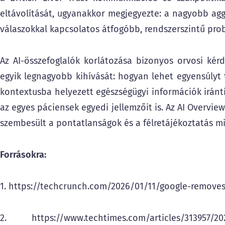
eltávolítását, ugyanakkor megjegyezte: a nagyobb aggá
válaszokkal kapcsolatos átfogóbb, rendszerszintű pro
Az AI-összefoglalók korlátozása bizonyos orvosi kérd
egyik legnagyobb kihívását: hogyan lehet egyensúlyt 
kontextusba helyezett egészségügyi információk iránt
az egyes páciensek egyedi jellemzőit is. Az AI Overvi
szembesült a pontatlanságok és a félretájékoztatás mi
Forrásokra:
1. https://techcrunch.com/2026/01/11/google-removes
2. https://www.techtimes.com/articles/313957/2026