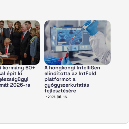
ai kormány 60+
A hongkongi IntelliGen
al épít ki
elindította az IntFold
Egészségügyi
platformot a
émát 2026-ra
gyógyszerkutatás
fejlesztésére
• 2025. júl. 16.