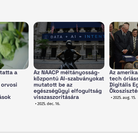
tatta a
Az NAACP méltányosság-
Az amerik
központú AI-szabványokat
tech óriáss
 orvosi
mutatott be az
Digitális 
egészségügyi elfogultság
Ökosziszt
ások
visszaszorítására
• 2025. aug. 15.
• 2025. dec. 16.