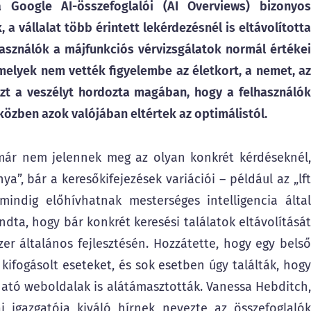
a Google AI-összefoglalói (AI Overviews) bizonyos
a vállalat több érintett lekérdezésnél is eltávolította
használók a májfunkciós vérvizsgálatok normál értékei
melyek nem vették figyelembe az életkort, a nemet, az
azt a veszélyt hordozta magában, hogy a felhasználók
özben azok valójában eltértek az optimálistól.
 már nem jelennek meg az olyan konkrét kérdéseknél,
”, bár a keresőkifejezések variációi – például az „lft
mindig előhívhatnak mesterséges intelligencia által
dta, hogy bár konkrét keresési találatok eltávolítását
 általános fejlesztésén. Hozzátette, hogy egy belső
 kifogásolt eseteket, és sok esetben úgy találták, hogy
ató weboldalak is alátámasztották. Vanessa Hebditch,
i igazgatója kiváló hírnek nevezte az összefoglalók