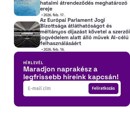
hatalmi átrendeződés meghatározó
ereje
• 2026. feb. 17.
Az Európai Parlament Jogi
Bizottsága átláthatóságot és
méltányos díjazást követel a szerzői
jogvédelem alatt álló művek AI-célú
felhasználásáért
• 2026. feb. 16.
HÍRLEVÉL
Maradjon naprakész a
legfrissebb híreink kapcsán!
Email
Feliratkozás