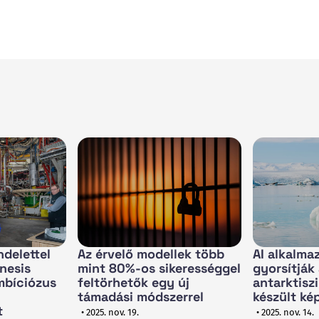
ndelettel
Az érvelő modellek több
AI alkalma
enesis
mint 80%-os sikerességgel
gyorsítják
mbíciózus
feltörhetők egy új
antarktisz
támadási módszerrel
készült ké
t
• 2025. nov. 19.
• 2025. nov. 14.