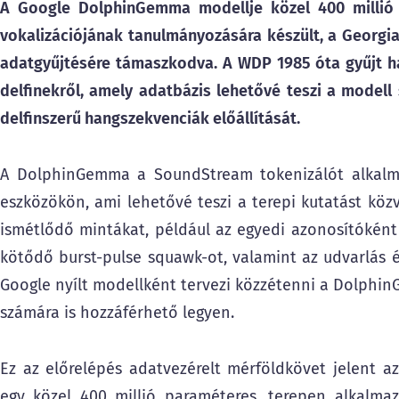
A Google DolphinGemma modellje közel 400 millió pa
vokalizációjának tanulmányozására készült, a Georgia
adatgyűjtésére támaszkodva. A WDP 1985 óta gyűjt ha
delfinekről, amely adatbázis lehetővé teszi a model
delfinszerű hangszekvenciák előállítását.
A DolphinGemma a SoundStream tokenizálót alkalmaz
eszközökön, ami lehetővé teszi a terepi kutatást köz
ismétlődő mintákat, például az egyedi azonosítóként s
kötődő burst-pulse squawk-ot, valamint az udvarlás é
Google nyílt modellként tervezi közzétenni a Dolphin
számára is hozzáférhető legyen.
Ez az előrelépés adatvezérelt mérföldkövet jelent a
egy közel 400 millió paraméteres, terepen alkalmaz