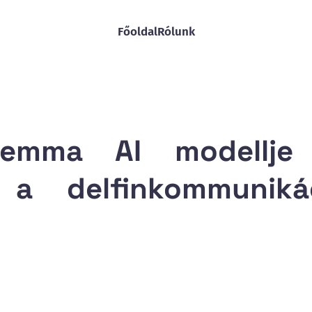
Főoldal
Rólunk
Gemma AI modellje
 a delfinkommuniká