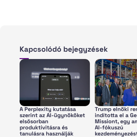
Kapcsolódó bejegyzések
A Perplexity kutatása
Trump elnöki re
szerint az AI-ügynököket
indította el a G
elsősorban
Missiont, egy a
produktivitásra és
AI-fókuszú
tanulásra használják
kezdeményezés