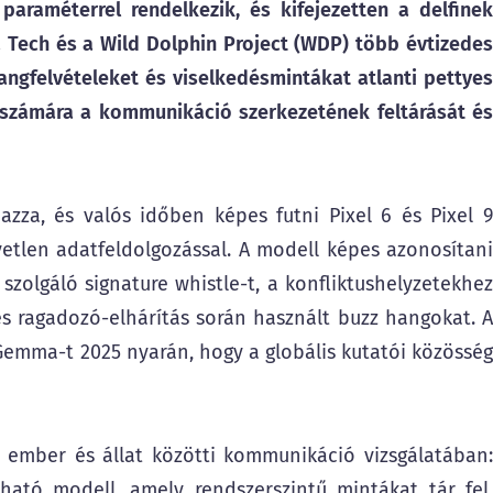
raméterrel rendelkezik, és kifejezetten a delfinek
 Tech és a Wild Dolphin Project (WDP) több évtizedes
ngfelvételeket és viselkedésmintákat atlanti pettyes
l számára a kommunikáció szerkezetének feltárását és
za, és valós időben képes futni Pixel 6 és Pixel 9
vetlen adatfeldolgozással. A modell képes azonosítani
zolgáló signature whistle-t, a konfliktushelyzetekhez
s ragadozó-elhárítás során használt buzz hangokat. A
Gemma-t 2025 nyarán, hogy a globális kutatói közösség
z ember és állat közötti kommunikáció vizsgálatában:
ható modell, amely rendszerszintű mintákat tár fel,