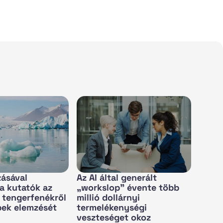
zásával
Az AI által generált
 a kutatók az
„workslop” évente több
i tengerfenékről
millió dollárnyi
pek elemzését
termelékenységi
veszteséget okoz