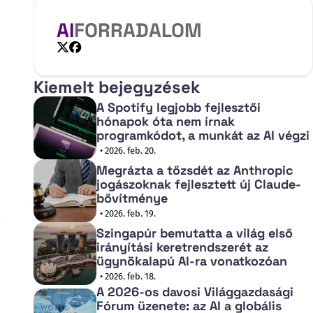
AI
FORRADALOM
X
Facebook
Kiemelt bejegyzések
A Spotify legjobb fejlesztői
hónapok óta nem írnak
programkódot, a munkát az AI végzi
• 2026. feb. 20.
Megrázta a tőzsdét az Anthropic
jogászoknak fejlesztett új Claude-
bővítménye
• 2026. feb. 19.
Szingapúr bemutatta a világ első
irányítási keretrendszerét az
ügynökalapú AI-ra vonatkozóan
• 2026. feb. 18.
A 2026-os davosi Világgazdasági
Fórum üzenete: az AI a globális