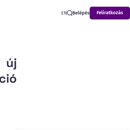
Feliratkozás
EN
Belépés
Search
 új
ció