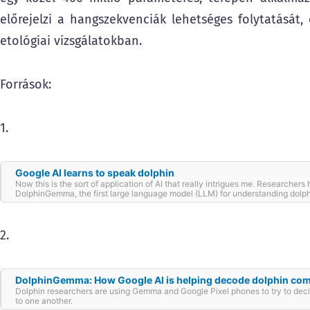
előrejelzi a hangszekvenciák lehetséges folytatását,
etológiai vizsgálatokban.
Források:
1.
Google AI learns to speak dolphin
Now this is the sort of application of AI that really intrigues me. Researcher
DolphinGemma, the first large language model (LLM) for understanding dolph
help us translate what these incredible creatures are saying, potentially muc
could…
2.
DolphinGemma: How Google AI is helping decode dolphin co
Dolphin researchers are using Gemma and Google Pixel phones to try to deci
to one another.