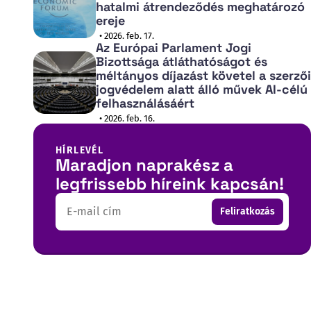
hatalmi átrendeződés meghatározó
ereje
• 2026. feb. 17.
Az Európai Parlament Jogi
Bizottsága átláthatóságot és
méltányos díjazást követel a szerzői
jogvédelem alatt álló művek AI-célú
felhasználásáért
• 2026. feb. 16.
HÍRLEVÉL
Maradjon naprakész a
legfrissebb híreink kapcsán!
Email
Feliratkozás