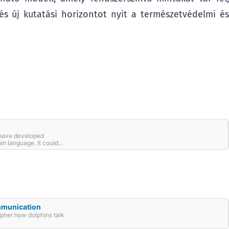
 és új kutatási horizontot nyit a természetvédelmi és
s have developed
in language. It could
h faster than we ever
mmunication
pher how dolphins talk